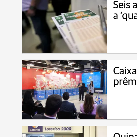
Seis 
a ‘qu
Caixa
prêmi