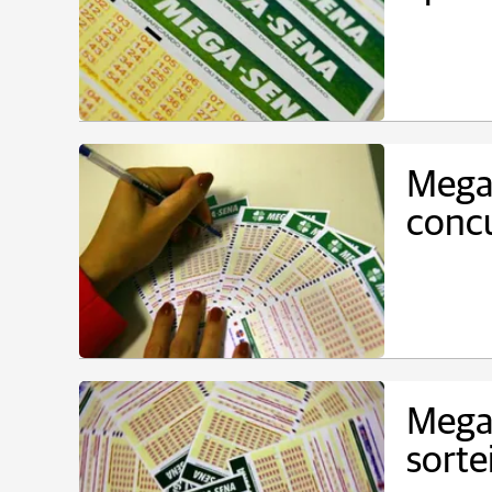
Mega
concu
Mega
sorte