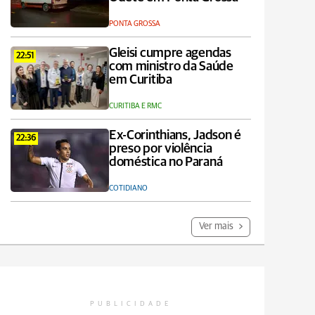
PONTA GROSSA
Gleisi cumpre agendas
22:51
com ministro da Saúde
em Curitiba
CURITIBA E RMC
Ex-Corinthians, Jadson é
22:36
preso por violência
doméstica no Paraná
COTIDIANO
Ver mais
PUBLICIDADE