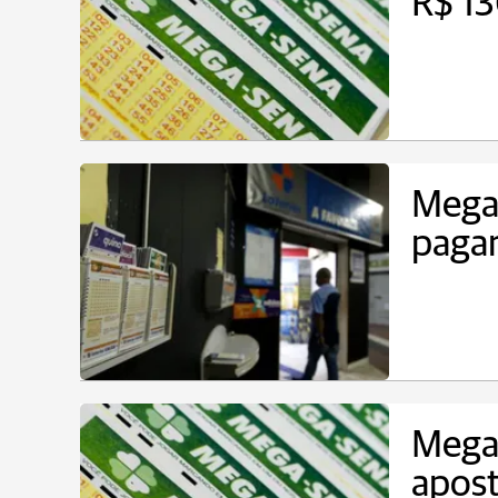
R$ 13
Mega
pagar
Mega-
apost