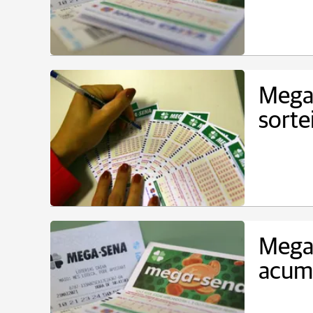
Mega
sorte
Mega-
acum