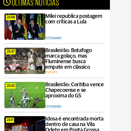
ÚLTIMAS NOTÍCIAS
Milei republica postagem
23:56
com críticas a Lula
COTIDIANO
Brasileirão: Botafogo
23:37
marca golaço, mas
Fluminense busca
empate em clássico
ESPORTE
Brasileirão: Coritiba vence
23:22
Chapecoense e se
aproxima do G5
COTIDIANO
Idosa é encontrada morta
23:11
dentro de casa na Vila
Odete em Ponta Grossa