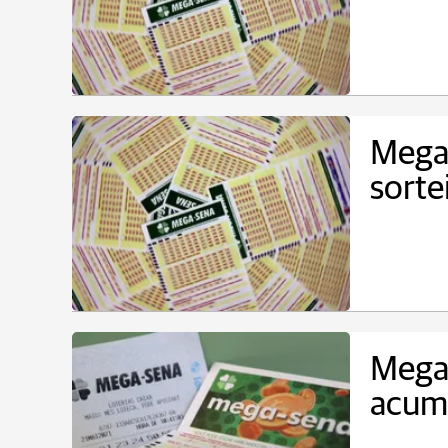
Mega
sorte
Mega-
acum