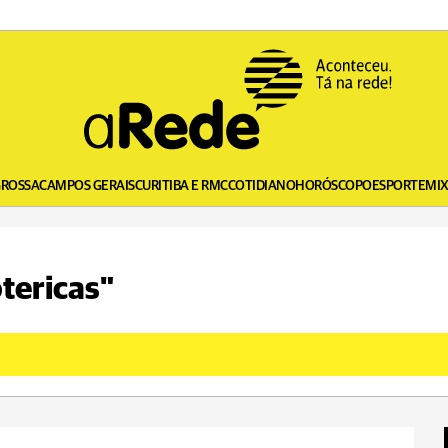
GROSSA
CAMPOS GERAIS
CURITIBA E RMC
COTIDIANO
HORÓSCOPO
ESPORTE
MI
otericas"