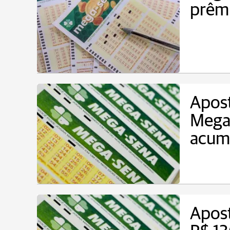
prêm
Apost
Mega-
acum
Apost