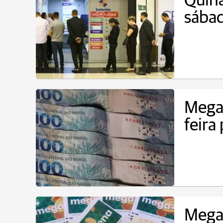
Quina
sába
Mega-
feira
Mega