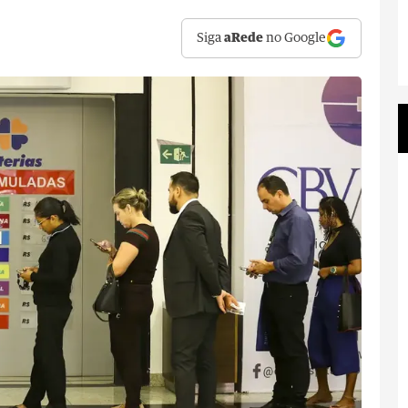
Siga
aRede
no Google