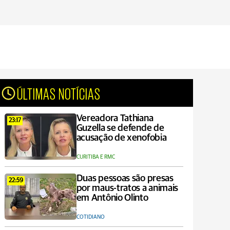
ÚLTIMAS NOTÍCIAS
Vereadora Tathiana
23:17
Guzella se defende de
acusação de xenofobia
CURITIBA E RMC
Duas pessoas são presas
22:59
por maus-tratos a animais
em Antônio Olinto
COTIDIANO