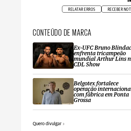
I
RELATAR ERROS
RECEBER NOT
CONTEÚDO DE MARCA
Ex-UFC Bruno Blinda
enfrenta tricampeão
mundial Arthur Lins 
CDL Show
Belgotex fortalece
operação internaciona
com fábrica em Ponta
Grossa
Quero divulgar