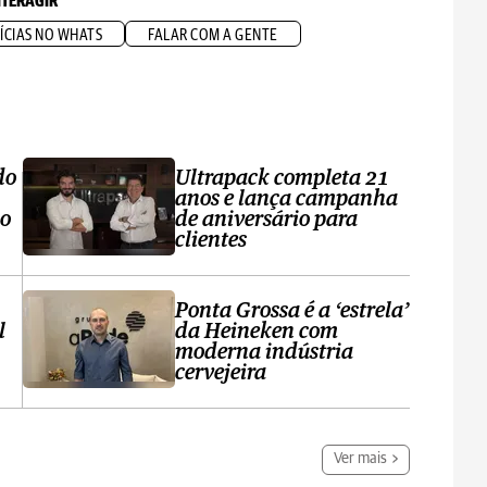
NTERAGIR
ÍCIAS NO WHATS
FALAR COM A GENTE
do
Ultrapack completa 21
anos e lança campanha
no
de aniversário para
clientes
Ponta Grossa é a ‘estrela’
l
da Heineken com
moderna indústria
cervejeira
Ver mais