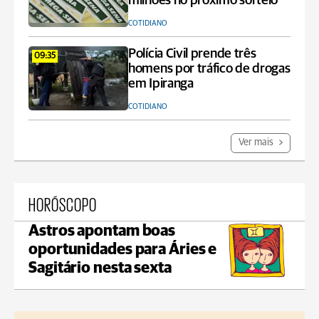
milhões no próximo sorteio
COTIDIANO
Polícia Civil prende três
09:35
homens por tráfico de drogas
em Ipiranga
COTIDIANO
Ver mais
HORÓSCOPO
Astros apontam boas
oportunidades para Áries e
Sagitário nesta sexta