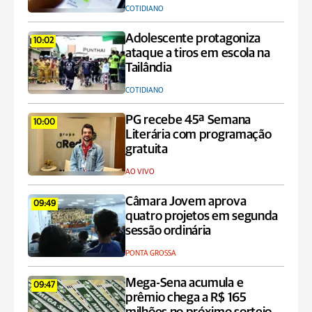
COTIDIANO
Adolescente protagoniza
10:02
ataque a tiros em escola na
Tailândia
COTIDIANO
PG recebe 45ª Semana
10:00
Literária com programação
gratuita
AO VIVO
Câmara Jovem aprova
09:49
quatro projetos em segunda
sessão ordinária
PONTA GROSSA
Mega-Sena acumula e
09:47
prêmio chega a R$ 165