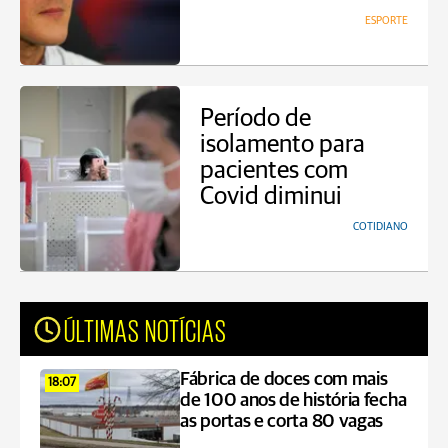
ESPORTE
Período de
isolamento para
pacientes com
Covid diminui
COTIDIANO
ÚLTIMAS NOTÍCIAS
Fábrica de doces com mais
18:07
de 100 anos de história fecha
as portas e corta 80 vagas