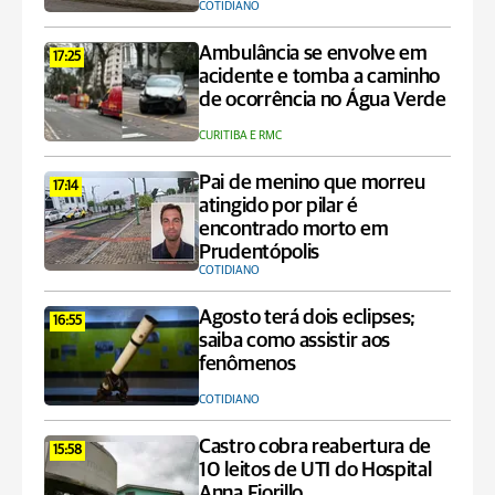
COTIDIANO
Ambulância se envolve em
17:25
acidente e tomba a caminho
de ocorrência no Água Verde
CURITIBA E RMC
Pai de menino que morreu
17:14
atingido por pilar é
encontrado morto em
Prudentópolis
COTIDIANO
Agosto terá dois eclipses;
16:55
saiba como assistir aos
fenômenos
COTIDIANO
Castro cobra reabertura de
15:58
10 leitos de UTI do Hospital
Anna Fiorillo