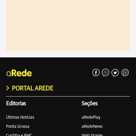
PORTAL AREDE
Editorias
Seções
Últimas Notícias
aRedePlay
Ponta Grossa
aRedeNews
Curitiba e RMC
Web Stories