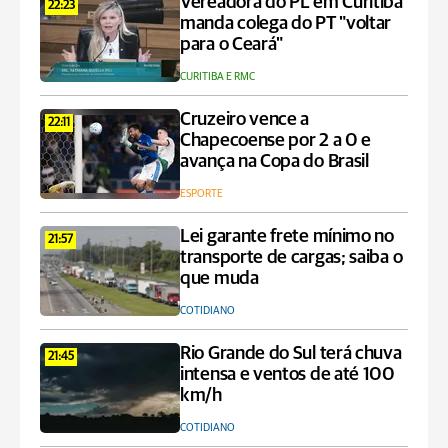
Vereadora do PL em Curitiba
22:23
manda colega do PT "voltar
para o Ceará"
CURITIBA E RMC
Cruzeiro vence a
22:11
Chapecoense por 2 a 0 e
avança na Copa do Brasil
ESPORTE
Lei garante frete mínimo no
21:57
transporte de cargas; saiba o
que muda
COTIDIANO
Rio Grande do Sul terá chuva
21:45
intensa e ventos de até 100
km/h
COTIDIANO