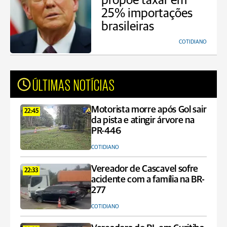
propõe taxar em
25% importações
brasileiras
COTIDIANO
ÚLTIMAS NOTÍCIAS
Motorista morre após Gol sair
22:45
da pista e atingir árvore na
PR-446
COTIDIANO
Vereador de Cascavel sofre
22:33
acidente com a família na BR-
277
COTIDIANO