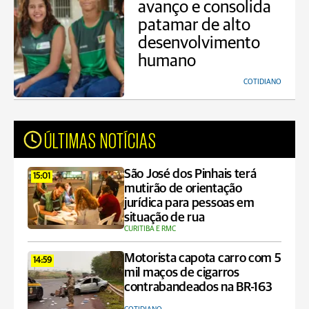
avanço e consolida
patamar de alto
desenvolvimento
humano
COTIDIANO
ÚLTIMAS NOTÍCIAS
São José dos Pinhais terá
15:01
mutirão de orientação
jurídica para pessoas em
situação de rua
CURITIBA E RMC
Motorista capota carro com 5
14:59
mil maços de cigarros
contrabandeados na BR-163