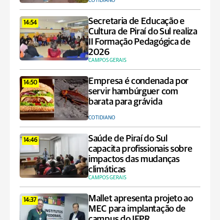
COTIDIANO
Secretaria de Educação e
14:54
Cultura de Piraí do Sul realiza
II Formação Pedagógica de
2026
CAMPOS GERAIS
Empresa é condenada por
14:50
servir hambúrguer com
barata para grávida
COTIDIANO
Saúde de Piraí do Sul
14:46
capacita profissionais sobre
impactos das mudanças
climáticas
CAMPOS GERAIS
Mallet apresenta projeto ao
14:37
MEC para implantação de
campus do IFPR