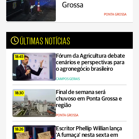
Grossa
PONTA GROSSA
ÚLTIMAS NOTÍCIAS
Fórum da Agricultura debate
18:45
cenários e perspectivas para
o agronegócio brasileiro
CAMPOS GERAIS
Final de semana será
18:30
chuvoso em Ponta Grossa e
região
PONTA GROSSA
Escritor Phellip Willian lança
18:26
'A fumaça' nesta sexta em