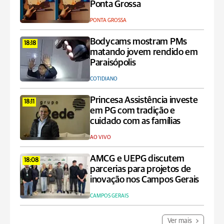
Ponta Grossa
PONTA GROSSA
Bodycams mostram PMs
18:18
matando jovem rendido em
Paraisópolis
COTIDIANO
Princesa Assistência investe
18:11
em PG com tradição e
cuidado com as famílias
AO VIVO
AMCG e UEPG discutem
18:08
parcerias para projetos de
inovação nos Campos Gerais
CAMPOS GERAIS
Ver mais