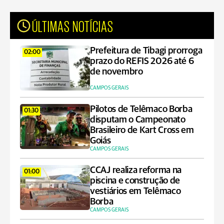
ÚLTIMAS NOTÍCIAS
Prefeitura de Tibagi prorroga
02:00
prazo do REFIS 2026 até 6
de novembro
CAMPOS GERAIS
Pilotos de Telêmaco Borba
01:30
disputam o Campeonato
Brasileiro de Kart Cross em
Goiás
CAMPOS GERAIS
CCAJ realiza reforma na
01:00
piscina e construção de
vestiários em Telêmaco
Borba
CAMPOS GERAIS