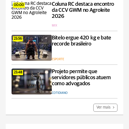
Coluna RC destaca encontro
00:00
da CCV GWM no Agroleite
2026
MIX
Bitelo ergue 420 kg e bate
23:56
recorde brasileiro
ESPORTE
Projeto permite que
23:48
servidores públicos atuem
como advogados
COTIDIANO
Ver mais