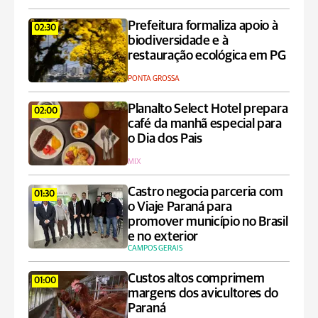
Prefeitura formaliza apoio à
02:30
biodiversidade e à
restauração ecológica em PG
PONTA GROSSA
Planalto Select Hotel prepara
02:00
café da manhã especial para
o Dia dos Pais
MIX
Castro negocia parceria com
01:30
o Viaje Paraná para
promover município no Brasil
e no exterior
CAMPOS GERAIS
Custos altos comprimem
01:00
margens dos avicultores do
Paraná