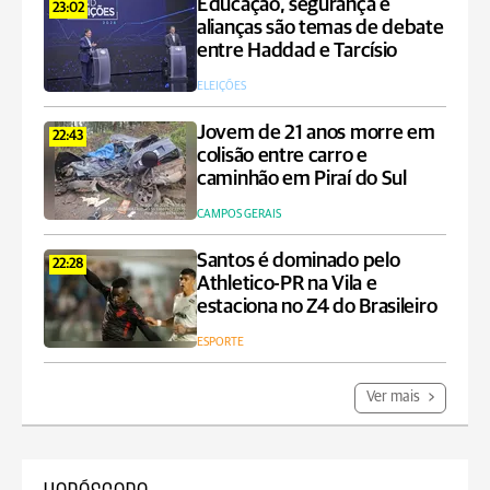
Educação, segurança e
23:02
alianças são temas de debate
entre Haddad e Tarcísio
ELEIÇÕES
Jovem de 21 anos morre em
22:43
colisão entre carro e
caminhão em Piraí do Sul
CAMPOS GERAIS
Santos é dominado pelo
22:28
Athletico-PR na Vila e
estaciona no Z4 do Brasileiro
ESPORTE
Ver mais