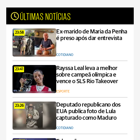
ÚLTIMAS NOTÍCIAS
Ex-marido de Maria da Penha
23:58
é preso após dar entrevista
COTIDIANO
Rayssa Leal leva a melhor
23:41
sobre campeã olímpica e
vence o SLS Rio Takeover
ESPORTE
Deputado republicano dos
23:26
EUA publica foto de Lula
capturado como Maduro
COTIDIANO