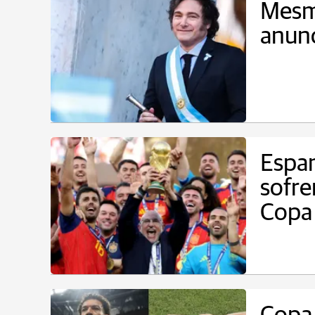
Mesmo
anunc
Espan
sofre
Copa