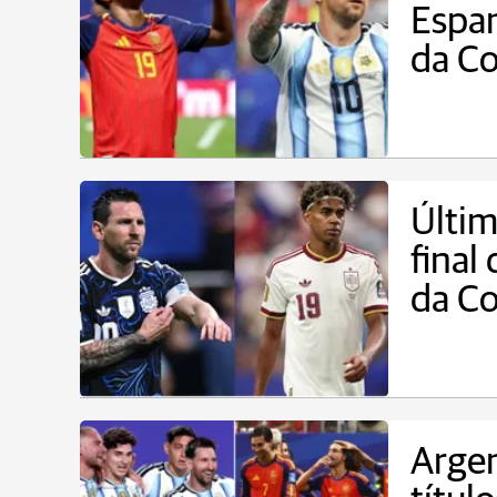
Espan
da C
Últim
final
da C
Argen