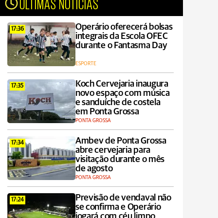
ÚLTIMAS NOTÍCIAS
Operário oferecerá bolsas
17:36
integrais da Escola OFEC
durante o Fantasma Day
ESPORTE
Koch Cervejaria inaugura
17:35
novo espaço com música
e sanduíche de costela
em Ponta Grossa
PONTA GROSSA
Ambev de Ponta Grossa
17:34
abre cervejaria para
visitação durante o mês
de agosto
PONTA GROSSA
Previsão de vendaval não
17:24
se confirma e Operário
jogará com céu limpo