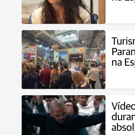
Turis
Paran
na E
Vídeo
duran
absol