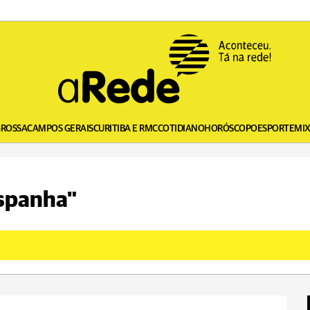
GROSSA
CAMPOS GERAIS
CURITIBA E RMC
COTIDIANO
HORÓSCOPO
ESPORTE
MI
espanha"