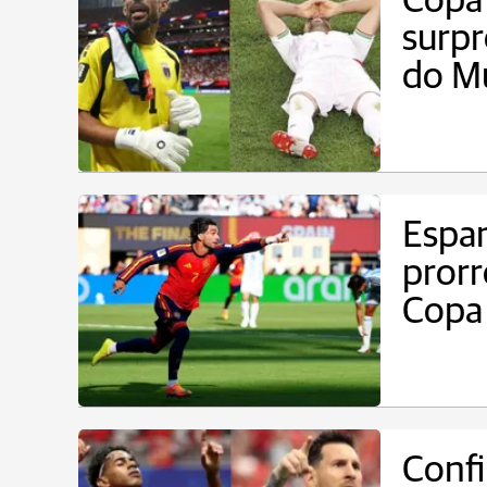
Copa
surpr
do M
Espan
prorr
Copa
Confi