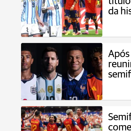
títul
da hi
Após 
reuni
semif
Semi
come