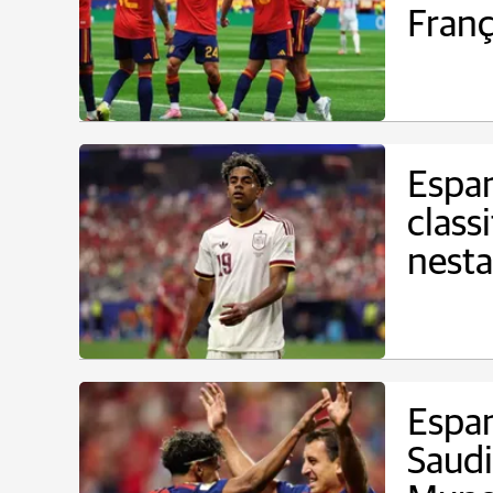
Franç
Espan
class
nesta
Espan
Saudi