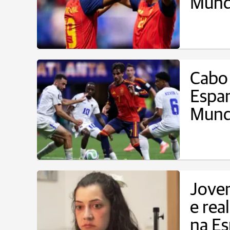
Mun
Cabo 
Espan
Mun
Jovem
e rea
na E