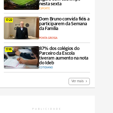
nesta sexta
ESPORTE
Dom Bruno convida fiéis a
17:22
participarem da Semana
da Família
PONTA GROSSA
87% dos colégios do
17:16
Parceiro da Escola
tiveram aumento na nota
do Ideb
COTIDIANO
Ver mais
PUBLICIDADE