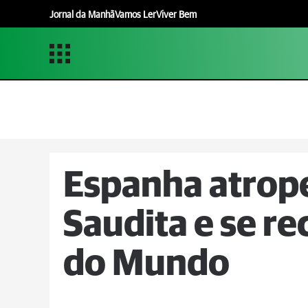
Jornal da Manhã
Vamos Ler
Viver Bem
Espanha atrope
Saudita e se r
do Mundo