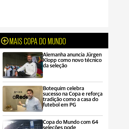
MAIS COPA DO MUNDO
Alemanha anuncia Jürgen
Klopp como novo técnico
da seleção
Botequim celebra
sucesso na Copa e reforça
tradição como a casa do
futebol em PG
Copa do Mundo com 64
seleções pode