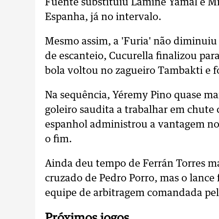
Fuente substituiu Lamine Yamal e Mik
Espanha, já no intervalo.
Mesmo assim, a 'Furia' não diminuiu 
de escanteio, Cucurella finalizou p
bola voltou no zagueiro Tambakti e fo
Na sequência, Yéremy Pino quase ma
goleiro saudita a trabalhar em chute 
espanhol administrou a vantagem no 
o fim.
Ainda deu tempo de Ferrán Torres m
cruzado de Pedro Porro, mas o lance 
equipe de arbitragem comandada pelo
Próximos jogos