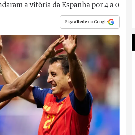
aram a vitória da Espanha por 4 a 0
Siga
aRede
no Google