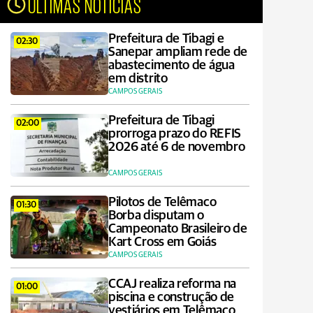
ÚLTIMAS NOTÍCIAS
Prefeitura de Tibagi e
02:30
Sanepar ampliam rede de
abastecimento de água
em distrito
CAMPOS GERAIS
Prefeitura de Tibagi
02:00
prorroga prazo do REFIS
2026 até 6 de novembro
CAMPOS GERAIS
Pilotos de Telêmaco
01:30
Borba disputam o
Campeonato Brasileiro de
Kart Cross em Goiás
CAMPOS GERAIS
CCAJ realiza reforma na
01:00
piscina e construção de
vestiários em Telêmaco