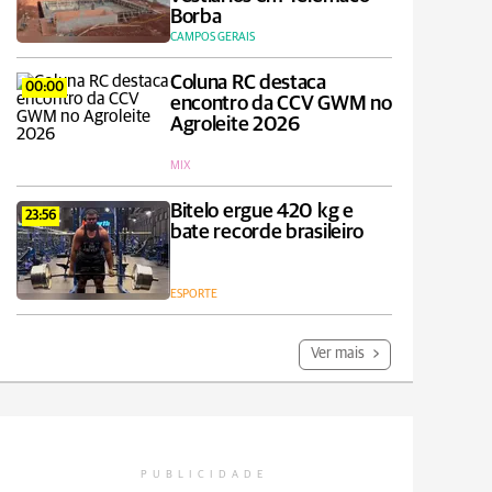
Borba
CAMPOS GERAIS
Coluna RC destaca
00:00
encontro da CCV GWM no
Agroleite 2026
MIX
Bitelo ergue 420 kg e
23:56
bate recorde brasileiro
ESPORTE
Ver mais
PUBLICIDADE