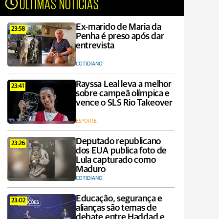
ÚLTIMAS NOTÍCIAS
Ex-marido de Maria da
23:58
Penha é preso após dar
entrevista
COTIDIANO
Rayssa Leal leva a melhor
23:41
sobre campeã olímpica e
vence o SLS Rio Takeover
ESPORTE
Deputado republicano
23:26
dos EUA publica foto de
Lula capturado como
Maduro
COTIDIANO
Educação, segurança e
23:02
alianças são temas de
debate entre Haddad e