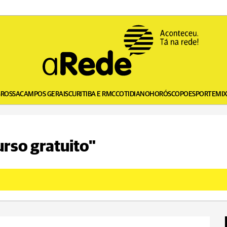
GROSSA
CAMPOS GERAIS
CURITIBA E RMC
COTIDIANO
HORÓSCOPO
ESPORTE
MI
urso gratuito"