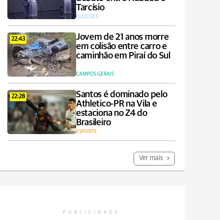
Tarcísio
ELEIÇÕES
Jovem de 21 anos morre
22:43
em colisão entre carro e
caminhão em Piraí do Sul
CAMPOS GERAIS
Santos é dominado pelo
22:28
Athletico-PR na Vila e
estaciona no Z4 do
Brasileiro
ESPORTE
Ver mais
PUBLICIDADE