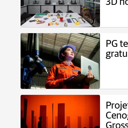
3D n
PG te
gratu
Proje
Cenog
Gros