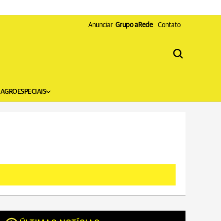
Anunciar
Grupo aRede
Contato
X
AGRO
ESPECIAIS