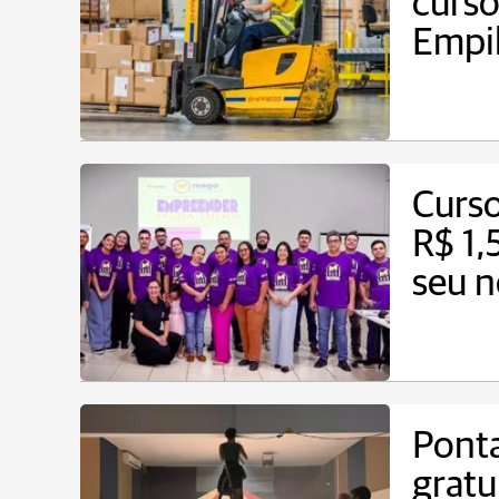
curso
Empi
Curso
R$ 1,
seu 
Ponta
gratu