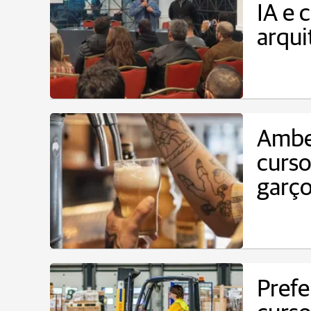
IA e 
arqui
Ambev
curso
garço
Prefe