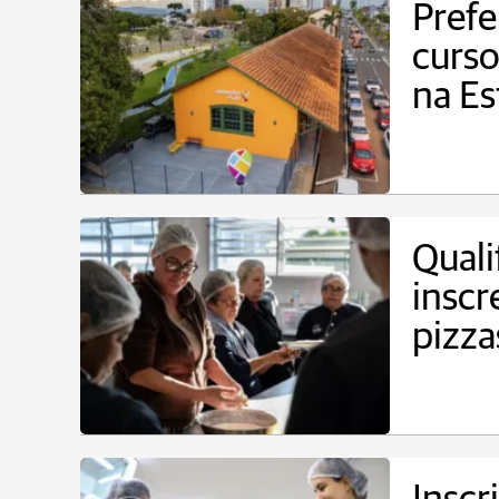
Prefe
curs
na E
Quali
inscr
pizza