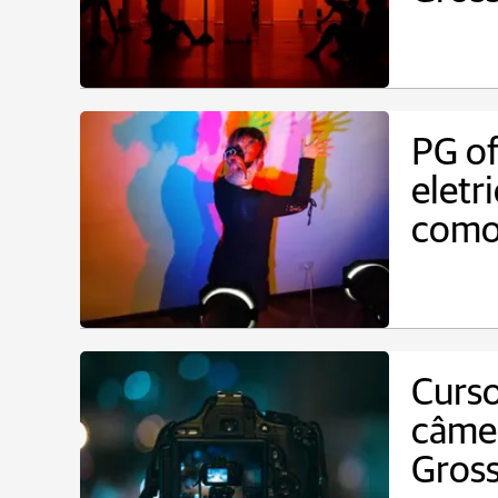
PG of
eletr
como 
Curso
câmer
Gros