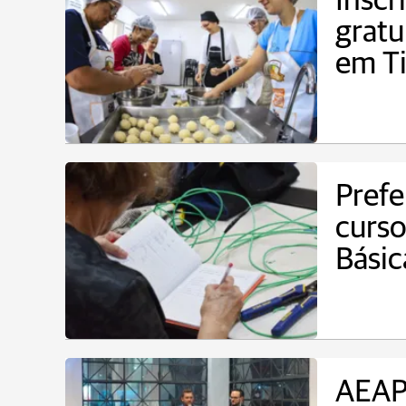
Inscr
gratu
em Ti
Prefe
curso
Básic
AEAP