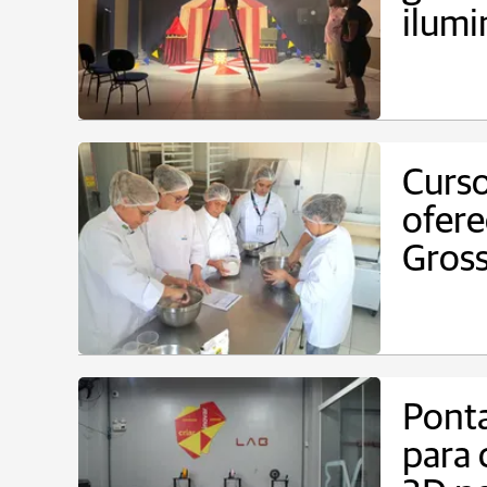
ilumi
Curso
ofere
Gros
Ponta
para 