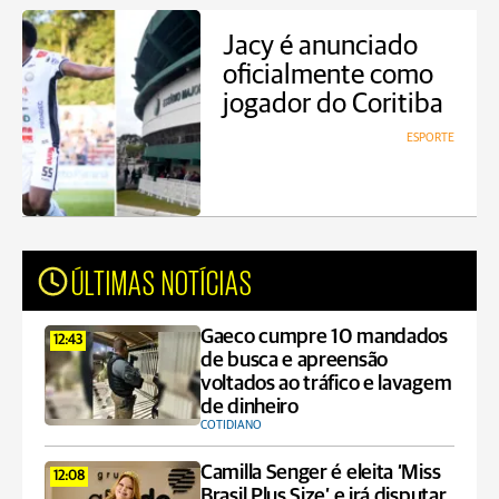
Jacy é anunciado
oficialmente como
jogador do Coritiba
ESPORTE
ÚLTIMAS NOTÍCIAS
Gaeco cumpre 10 mandados
12:43
de busca e apreensão
voltados ao tráfico e lavagem
de dinheiro
COTIDIANO
Camilla Senger é eleita ‘Miss
12:08
Brasil Plus Size’ e irá disputar