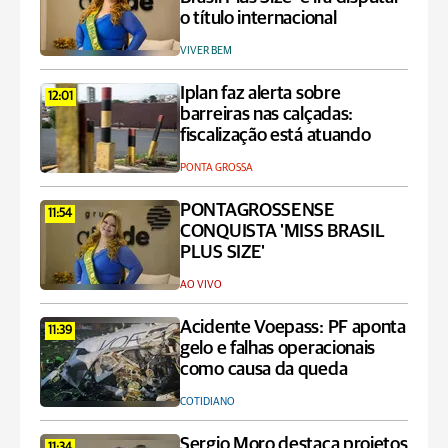
o título internacional
VIVER BEM
Iplan faz alerta sobre
12:01
barreiras nas calçadas:
fiscalização está atuando
PONTA GROSSA
PONTAGROSSENSE
11:54
CONQUISTA 'MISS BRASIL
PLUS SIZE'
AO VIVO
Acidente Voepass: PF aponta
11:39
gelo e falhas operacionais
como causa da queda
COTIDIANO
Sergio Moro destaca projetos