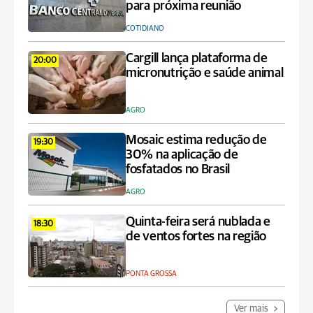
para próxima reunião
COTIDIANO
Cargill lança plataforma de
20:00
micronutrição e saúde animal
AGRO
Mosaic estima redução de
19:30
30% na aplicação de
fosfatados no Brasil
AGRO
Quinta-feira será nublada e
18:30
de ventos fortes na região
PONTA GROSSA
Ver mais