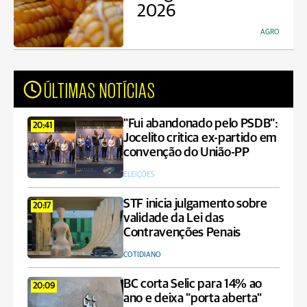
2026
AGRO
ÚLTIMAS NOTÍCIAS
"Fui abandonado pelo PSDB":
20:41
Jocelito critica ex-partido em
convenção do União-PP
ELEIÇÕES
STF inicia julgamento sobre
20:17
validade da Lei das
Contravenções Penais
COTIDIANO
BC corta Selic para 14% ao
20:09
ano e deixa "porta aberta"