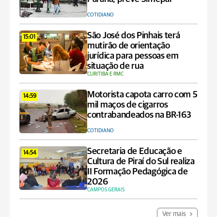
COTIDIANO
São José dos Pinhais terá
15:01
mutirão de orientação
jurídica para pessoas em
situação de rua
CURITIBA E RMC
Motorista capota carro com 5
14:59
mil maços de cigarros
contrabandeados na BR-163
COTIDIANO
Secretaria de Educação e
14:54
Cultura de Piraí do Sul realiza
II Formação Pedagógica de
2026
CAMPOS GERAIS
Ver mais