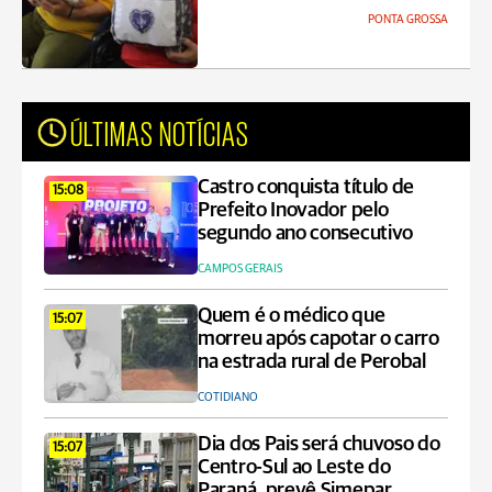
PONTA GROSSA
ÚLTIMAS NOTÍCIAS
Castro conquista título de
15:08
Prefeito Inovador pelo
segundo ano consecutivo
CAMPOS GERAIS
Quem é o médico que
15:07
morreu após capotar o carro
na estrada rural de Perobal
COTIDIANO
Dia dos Pais será chuvoso do
15:07
Centro-Sul ao Leste do
Paraná, prevê Simepar