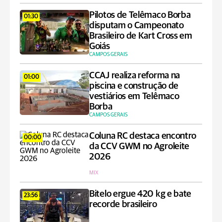
Pilotos de Telêmaco Borba
01:30
disputam o Campeonato
Brasileiro de Kart Cross em
Goiás
CAMPOS GERAIS
CCAJ realiza reforma na
01:00
piscina e construção de
vestiários em Telêmaco
Borba
CAMPOS GERAIS
Coluna RC destaca encontro
00:00
da CCV GWM no Agroleite
2026
MIX
Bitelo ergue 420 kg e bate
23:56
recorde brasileiro