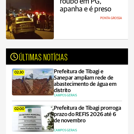
roubo em PG,
apanha e é preso
PONTA GROSSA
ÚLTIMAS NOTÍCIAS
Prefeitura de Tibagi e
02:30
Sanepar ampliam rede de
abastecimento de água em
distrito
CAMPOS GERAIS
Prefeitura de Tibagi prorroga
02:00
prazo do REFIS 2026 até 6
de novembro
CAMPOS GERAIS