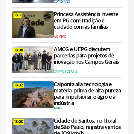
COTIDIANO
Princesa Assistência investe
18:11
em PG com tradição e
cuidado com as famílias
AO VIVO
AMCG e UEPG discutem
18:08
parcerias para projetos de
inovação nos Campos Gerais
CAMPOS GERAIS
Calponta alia tecnologia e
18:02
matéria-prima de alta pureza
para impulsionar o agro e a
indústria
AGRO
Cidade de Santos, no litoral
18:00
de São Paulo, registra ventos
de 109 km/h