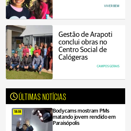
VIVER BEM
Gestão de Arapoti
conclui obras no
Centro Social de
Calógeras
CAMPOS GERAIS
ÚLTIMAS NOTÍCIAS
Bodycams mostram PMs
18:18
matando jovem rendido em
Paraisópolis