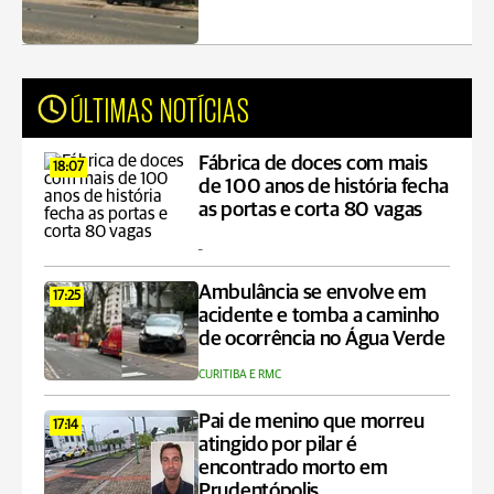
ÚLTIMAS NOTÍCIAS
Fábrica de doces com mais
18:07
de 100 anos de história fecha
as portas e corta 80 vagas
_
Ambulância se envolve em
17:25
acidente e tomba a caminho
de ocorrência no Água Verde
CURITIBA E RMC
Pai de menino que morreu
17:14
atingido por pilar é
encontrado morto em
Prudentópolis