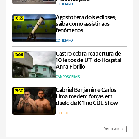
COTIDIANO
Agosto terá dois eclipses;
16:55
saiba como assistir aos
fenômenos
COTIDIANO
Castro cobra reabertura de
15:58
10 leitos de UTI do Hospital
Anna Fiorillo
CAMPOS GERAIS
Gabriel Benjamin e Carlos
15:30
Lima medem forças em
duelo de K’1 no CDL Show
ESPORTE
Ver mais