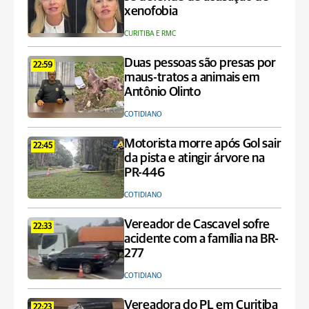
xenofobia
CURITIBA E RMC
Duas pessoas são presas por
22:59
maus-tratos a animais em
Antônio Olinto
COTIDIANO
Motorista morre após Gol sair
22:45
da pista e atingir árvore na
PR-446
COTIDIANO
Vereador de Cascavel sofre
22:33
acidente com a família na BR-
277
COTIDIANO
Vereadora do PL em Curitiba
22:23