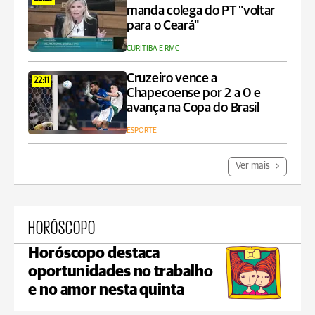
manda colega do PT "voltar
para o Ceará"
CURITIBA E RMC
Cruzeiro vence a
22:11
Chapecoense por 2 a 0 e
avança na Copa do Brasil
ESPORTE
Ver mais
HORÓSCOPO
Horóscopo destaca
oportunidades no trabalho
e no amor nesta quinta