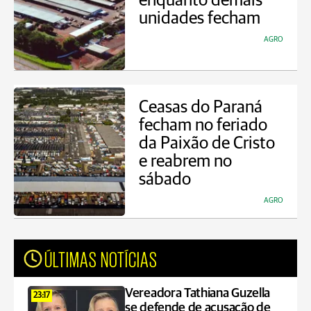
enquanto demais
unidades fecham
AGRO
Ceasas do Paraná
fecham no feriado
da Paixão de Cristo
e reabrem no
sábado
AGRO
ÚLTIMAS NOTÍCIAS
Vereadora Tathiana Guzella
23:17
se defende de acusação de