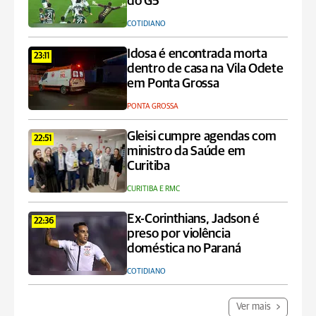
do G5
COTIDIANO
Idosa é encontrada morta
23:11
dentro de casa na Vila Odete
em Ponta Grossa
PONTA GROSSA
Gleisi cumpre agendas com
22:51
ministro da Saúde em
Curitiba
CURITIBA E RMC
Ex-Corinthians, Jadson é
22:36
preso por violência
doméstica no Paraná
COTIDIANO
Ver mais