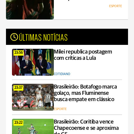
ESPORTE
ÚLTIMAS NOTÍCIAS
Milei republica postagem
23:56
com críticas a Lula
COTIDIANO
Brasileirão: Botafogo marca
23:37
golaço, mas Fluminense
busca empate em clássico
ESPORTE
Brasileirão: Coritiba vence
23:22
Chapecoense e se aproxima