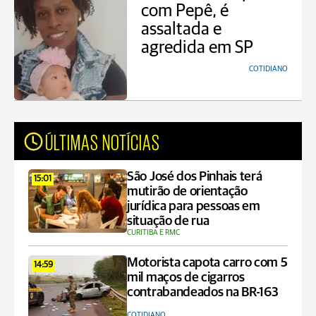
com Pepê, é
assaltada e
agredida em SP
COTIDIANO
ÚLTIMAS NOTÍCIAS
São José dos Pinhais terá
15:01
mutirão de orientação
jurídica para pessoas em
situação de rua
CURITIBA E RMC
Motorista capota carro com 5
14:59
mil maços de cigarros
contrabandeados na BR-163
COTIDIANO