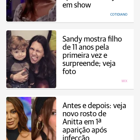
em show
COTIDIANO
Sandy mostra filho
de 11 anos pela
primeira vez e
surpreende; veja
foto
MIX
Antes e depois: veja
novo rosto de
Anitta em 1ª
aparição após
infecção