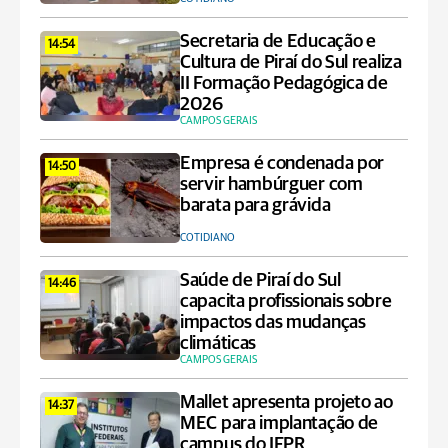
Secretaria de Educação e
14:54
Cultura de Piraí do Sul realiza
II Formação Pedagógica de
2026
CAMPOS GERAIS
Empresa é condenada por
14:50
servir hambúrguer com
barata para grávida
COTIDIANO
Saúde de Piraí do Sul
14:46
capacita profissionais sobre
impactos das mudanças
climáticas
CAMPOS GERAIS
Mallet apresenta projeto ao
14:37
MEC para implantação de
campus do IFPR