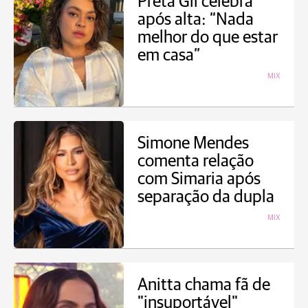
Preta Gil celebra
após alta: “Nada
melhor do que estar
em casa”
MIX
Simone Mendes
comenta relação
com Simaria após
separação da dupla
MIX
Anitta chama fã de
"insuportável"