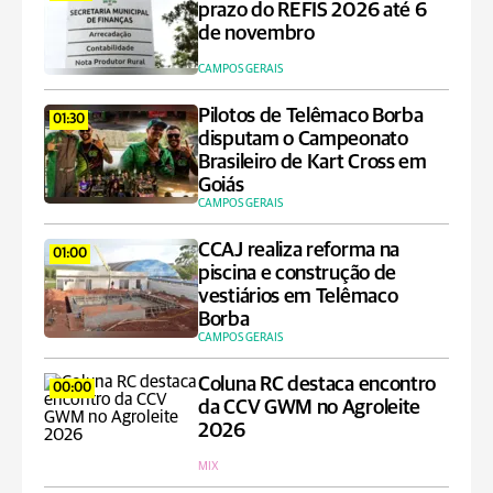
prazo do REFIS 2026 até 6
de novembro
CAMPOS GERAIS
Pilotos de Telêmaco Borba
01:30
disputam o Campeonato
Brasileiro de Kart Cross em
Goiás
CAMPOS GERAIS
CCAJ realiza reforma na
01:00
piscina e construção de
vestiários em Telêmaco
Borba
CAMPOS GERAIS
Coluna RC destaca encontro
00:00
da CCV GWM no Agroleite
2026
MIX