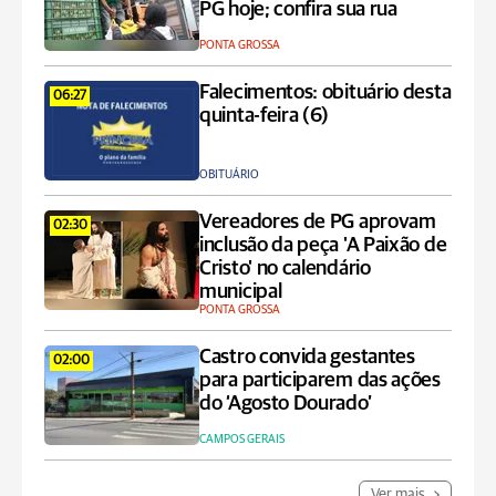
PG hoje; confira sua rua
PONTA GROSSA
Falecimentos: obituário desta
06:27
quinta-feira (6)
OBITUÁRIO
Vereadores de PG aprovam
02:30
inclusão da peça 'A Paixão de
Cristo' no calendário
municipal
PONTA GROSSA
Castro convida gestantes
02:00
para participarem das ações
do ‘Agosto Dourado’
CAMPOS GERAIS
Ver mais