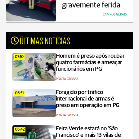
gravemente ferida
CAMPOS GERAIS
ÚLTIMAS NOTÍCIAS
Homem é preso após roubar
07:10
quatro farmácias e ameaçar
funcionários em PG
PONTA GROSSA
Foragido por tráfico
06:51
internacional de armas é
preso em operação em PG
PONTA GROSSA
Feira Verde estará no 'São
06:42
Francisco' e mais 13 vilas de