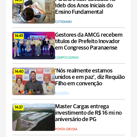
14:51
Ideb dos Anos Iniciais do
Ensino Fundamental
COTIDIANO
Gestores da AMCG recebem
14:45
títulos de Prefeito Inovador
em Congresso Paranaense
CAMPOS GERAIS
‘Nós realmente estamos
14:40
unidos e em paz’, diz Requião
Filho em convenção
ELEIÇÕES
Master Cargas entrega
14:37
investimento de R$ 16 mi no
aniversário de PG
PONTA GROSSA