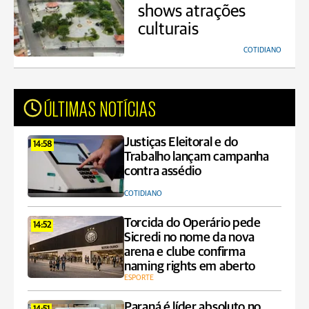
shows atrações
culturais
COTIDIANO
ÚLTIMAS NOTÍCIAS
Justiças Eleitoral e do
14:58
Trabalho lançam campanha
contra assédio
COTIDIANO
Torcida do Operário pede
14:52
Sicredi no nome da nova
arena e clube confirma
naming rights em aberto
ESPORTE
Paraná é líder absoluto no