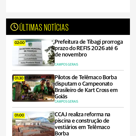
ÚLTIMAS NOTÍCIAS
Prefeitura de Tibagi prorroga
02:00
prazo do REFIS 2026 até 6
de novembro
CAMPOS GERAIS
Pilotos de Telêmaco Borba
01:30
disputam o Campeonato
Brasileiro de Kart Cross em
Goiás
CAMPOS GERAIS
CCAJ realiza reforma na
01:00
piscina e construção de
vestiários em Telêmaco
Borba