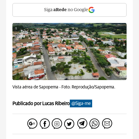
Siga
aRede
no Google
Vista aérea de Sapopema -
Foto: Reprodução/Sapopema.
Publicado por Lucas Ribeiro
@Siga-me