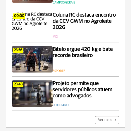
CAMPOS GERAIS
Coluna RC destaca encontro
00:00
da CCV GWM no Agroleite
2026
MIX
Bitelo ergue 420 kg e bate
23:56
recorde brasileiro
ESPORTE
Projeto permite que
23:48
servidores públicos atuem
como advogados
COTIDIANO
Ver mais