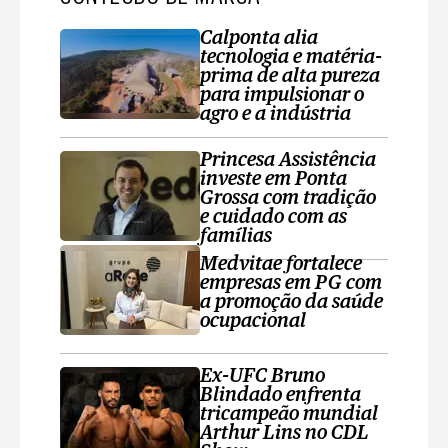
Calponta alia
tecnologia e matéria-
prima de alta pureza
para impulsionar o
agro e a indústria
Princesa Assistência
investe em Ponta
Grossa com tradição
e cuidado com as
famílias
Medvitae fortalece
empresas em PG com
a promoção da saúde
ocupacional
Ex-UFC Bruno
Blindado enfrenta
tricampeão mundial
Arthur Lins no CDL