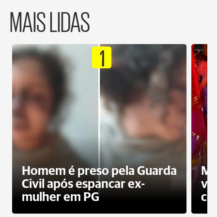
MAIS LIDAS
1
Homem é preso pela Guarda
Mo
Civil após espancar ex-
vo
mulher em PG
co