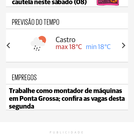
cautela neste sábado (08)
PREVISÃO DO TEMPO
ssa
Castro
in 17°C
max 18°C
min 18°C
EMPREGOS
Trabalhe como montador de máquinas
em Ponta Grossa; confira as vagas desta
segunda
PUBLICIDADE