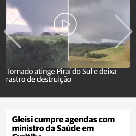
Tornado atinge Piraí do Sul e deixa
H
rastro de destruição
C
m
Gleisi cumpre agendas com
ministro da Saúde em