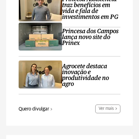
traz benefícios em
vida e fala de
investimentos em PG
Princesa dos Campos
lança novo site do
Prinex
Agrocete destaca
inovação e
produtividade no
agro
Quero divulgar
Ver mais