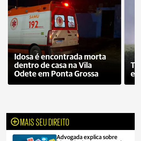
Idosa é encontrada morta
dentro de casa na Vila
To
Odete em Ponta Grossa
e 
MAIS SEU DIREITO
Advogada explica sobre