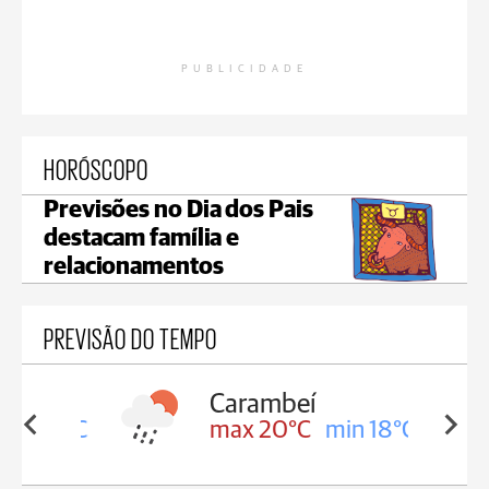
PUBLICIDADE
HORÓSCOPO
Previsões no Dia dos Pais
destacam família e
relacionamentos
PREVISÃO DO TEMPO
Carambeí
in 18°C
max 20°C
min 18°C