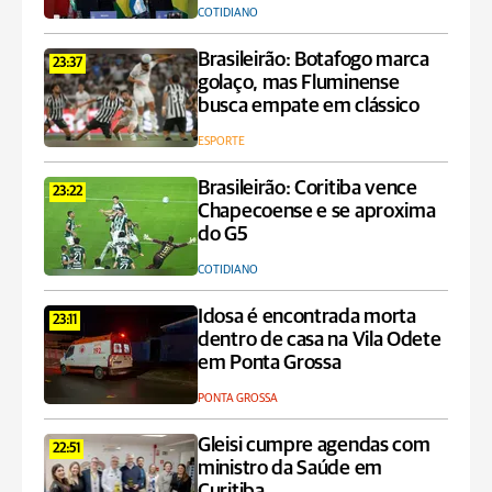
COTIDIANO
Brasileirão: Botafogo marca
23:37
golaço, mas Fluminense
busca empate em clássico
ESPORTE
Brasileirão: Coritiba vence
23:22
Chapecoense e se aproxima
do G5
COTIDIANO
Idosa é encontrada morta
23:11
dentro de casa na Vila Odete
em Ponta Grossa
PONTA GROSSA
Gleisi cumpre agendas com
22:51
ministro da Saúde em
Curitiba