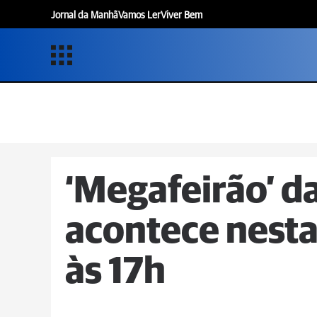
Jornal da Manhã
Vamos Ler
Viver Bem
‘Megafeirão’ d
acontece nesta 
às 17h