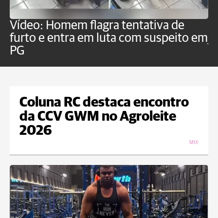
Vídeo: Homem flagra tentativa de
B
furto e entra em luta com suspeito em
j
PG
Coluna RC destaca encontro
da CCV GWM no Agroleite
2026
MIX