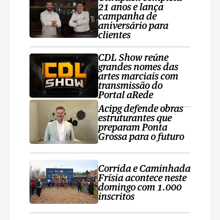
21 anos e lança
campanha de
aniversário para
clientes
CDL Show reúne
grandes nomes das
artes marciais com
transmissão do
Portal aRede
Acipg defende obras
estruturantes que
preparam Ponta
Grossa para o futuro
Corrida e Caminhada
Frísia acontece neste
domingo com 1.000
inscritos