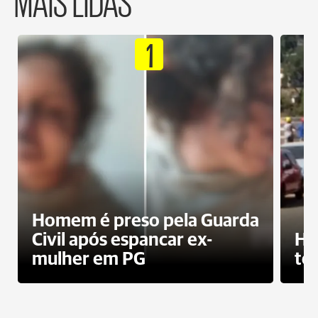
1
Homem é preso pela Guarda
Civil após espancar ex-
Ho
mulher em PG
te