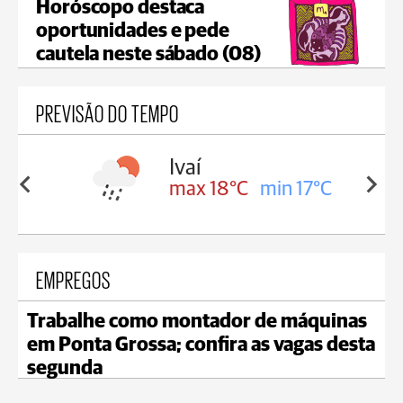
Horóscopo destaca
oportunidades e pede
cautela neste sábado (08)
PREVISÃO DO TEMPO
olis
Ivaí
in 16°C
max 18°C
min 17°C
EMPREGOS
Trabalhe como montador de máquinas
em Ponta Grossa; confira as vagas desta
segunda