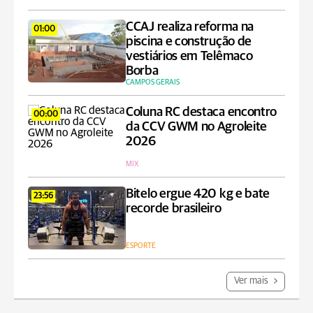
CCAJ realiza reforma na
01:00
piscina e construção de
vestiários em Telêmaco
Borba
CAMPOS GERAIS
Coluna RC destaca encontro
00:00
da CCV GWM no Agroleite
2026
MIX
Bitelo ergue 420 kg e bate
23:56
recorde brasileiro
ESPORTE
Ver mais