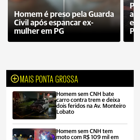
Pa
Homem é preso pela Guarda
ati
Civil após espancar ex-
en
mulher em PG
Pr
MAIS PONTA GROSSA
Homem sem CNH bate
carro contra trem e deixa
dois feridos na Av. Monteiro
Lobato
Homem sem CNH tem
moto com R$ 109 mil em