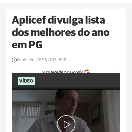
Aplicef divulga lista
dos melhores do ano
em PG
Publicado:
28/11/2013, 19:12
Siga
aRede
no Google
VÍDEO