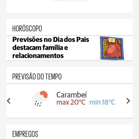
HORÓSCOPO
Previsões no Dia dos Pais
destacam família e
relacionamentos
PREVISÃO DO TEMPO
Carambeí
in 18°C
max 20°C
min 18°C
EMPREGOS