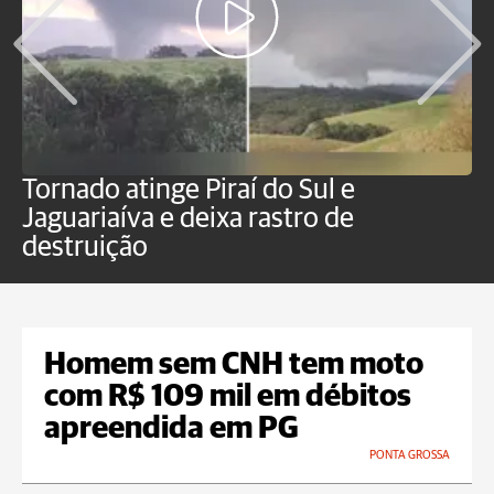
Tornado atinge Piraí do Sul e
H
Jaguariaíva e deixa rastro de
C
destruição
m
Homem sem CNH tem moto
com R$ 109 mil em débitos
apreendida em PG
PONTA GROSSA