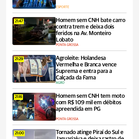
ESPORTE
Homem sem CNH bate carro
21:47
contra trem e deixa dois
feridos na Av. Monteiro
Lobato
PONTA GROSSA
Agroleite: Holandesa
21:29
Vermelha e Branca vence
Suprema e entra para a
Calçada da Fama
AGRO
Homem sem CNH tem moto
21:16
com R$ 109 mil em débitos
apreendida em PG
PONTA GROSSA
Tornado atinge Piraí do Sul e
21:00
Jaguariaíva e deixa rastro de