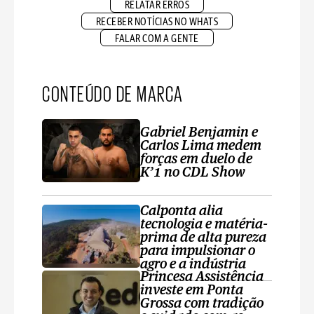
RELATAR ERROS
RECEBER NOTÍCIAS NO WHATS
FALAR COM A GENTE
CONTEÚDO DE MARCA
Gabriel Benjamin e
Carlos Lima medem
forças em duelo de
K’1 no CDL Show
Calponta alia
tecnologia e matéria-
prima de alta pureza
para impulsionar o
agro e a indústria
Princesa Assistência
investe em Ponta
Grossa com tradição