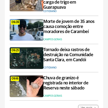
carga de trigo em
Guarapuava
COTIDIANO
Morte de jovem de 35 anos
09:39
causa comoção entre
moradores de Carambeí
CAMPOS GERAIS
Tornado deixa rastros de
09:25
destruição na Comunidade
Santa Clara, em Candói
COTIDIANO
Chuva de granizo é
09:16
registrada no interior de
Reserva neste sábado
CAMPOS GERAIS