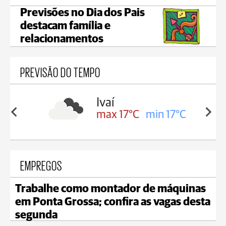
Previsões no Dia dos Pais
destacam família e
relacionamentos
PREVISÃO DO TEMPO
lis
Ivaí
in 16°C
max 17°C
min 17°C
EMPREGOS
Trabalhe como montador de máquinas
em Ponta Grossa; confira as vagas desta
segunda