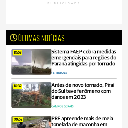
PUBLICIDADE
ÚLTIMAS NOTÍCIAS
Sistema FAEP cobra medidas
10:53
emergenciais para regiões do
Paraná atingidas por tornado
COTIDIANO
Antes de novo tornado, Piraí
10:32
do Sul teve fenômeno com
danos em 2023
CAMPOS GERAIS
PRF apreende mais de meia
09:52
tonelada de maconha em