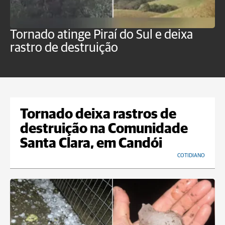
Tornado atinge Piraí do Sul e deixa
H
rastro de destruição
C
m
Tornado deixa rastros de
destruição na Comunidade
Santa Clara, em Candói
COTIDIANO