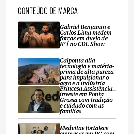
CONTEÚDO DE MARCA
Gabriel Benjamin e
Carlos Lima medem
forças em duelo de
K’1 no CDL Show
Calponta alia
tecnologia e matéria-
prima de alta pureza
para impulsionar o
agro e a indústria
Princesa Assistência
investe em Ponta
Grossa com tradição
e cuidado com as
famílias
Medvitae fortalece