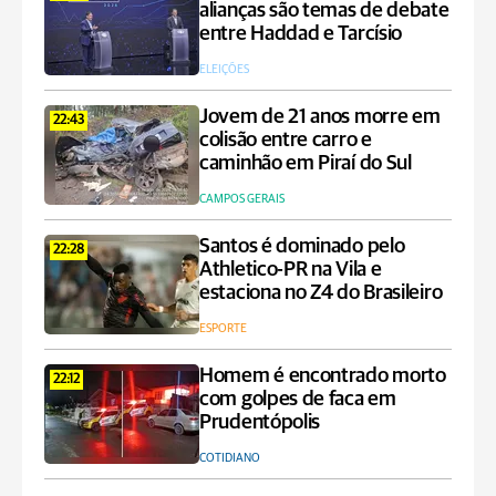
alianças são temas de debate
entre Haddad e Tarcísio
ELEIÇÕES
Jovem de 21 anos morre em
22:43
colisão entre carro e
caminhão em Piraí do Sul
CAMPOS GERAIS
Santos é dominado pelo
22:28
Athletico-PR na Vila e
estaciona no Z4 do Brasileiro
ESPORTE
Homem é encontrado morto
22:12
com golpes de faca em
Prudentópolis
COTIDIANO