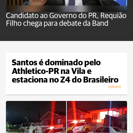
Candidato ao Governo do PR, Requião
S
Filho chega para debate da Band
p
B
Santos é dominado pelo
Athletico-PR na Vila e
estaciona no Z4 do Brasileiro
ESPORTE