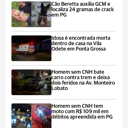
Cão Beretta auxilia GCM e
localiza 24 gramas de crack
em PG
Idosa é encontrada morta
dentro de casa na Vila
Odete em Ponta Grossa
Homem sem CNH bate
carro contra trem e deixa
dois feridos na Av. Monteiro
Lobato
Homem sem CNH tem
moto com R$ 109 mil em
débitos apreendida em PG