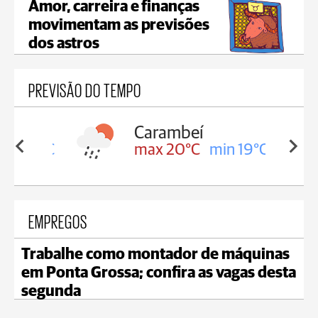
Amor, carreira e finanças
movimentam as previsões
dos astros
PREVISÃO DO TEMPO
Carambeí
in 19°C
max 20°C
min 19°C
EMPREGOS
Trabalhe como montador de máquinas
em Ponta Grossa; confira as vagas desta
segunda