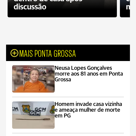
discussão
mo
MAIS PONTA GROSSA
Neusa Lopes Gonçalves
morre aos 81 anos em Ponta
Grossa
Homem invade casa vizinha
e ameaça mulher de morte
em PG