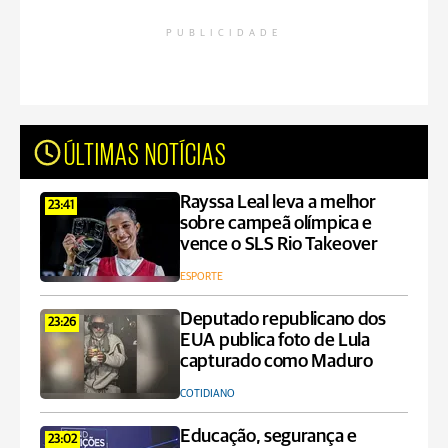
PUBLICIDADE
ÚLTIMAS NOTÍCIAS
Rayssa Leal leva a melhor
23:41
sobre campeã olímpica e
vence o SLS Rio Takeover
ESPORTE
Deputado republicano dos
23:26
EUA publica foto de Lula
capturado como Maduro
COTIDIANO
Educação, segurança e
23:02