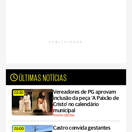
PUBLICIDADE
ÚLTIMAS NOTÍCIAS
Vereadores de PG aprovam
02:30
inclusão da peça 'A Paixão de
Cristo' no calendário
municipal
PONTA GROSSA
Castro convida gestantes
02:00