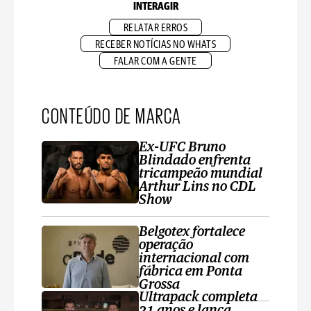
INTERAGIR
RELATAR ERROS
RECEBER NOTÍCIAS NO WHATS
FALAR COM A GENTE
CONTEÚDO DE MARCA
Ex-UFC Bruno
Blindado enfrenta
tricampeão mundial
Arthur Lins no CDL
Show
Belgotex fortalece
operação
internacional com
fábrica em Ponta
Grossa
Ultrapack completa
21 anos e lança