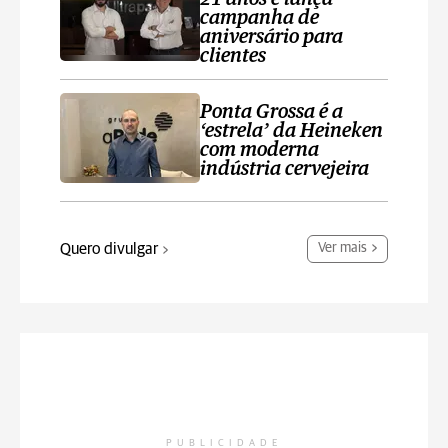
campanha de
aniversário para
clientes
Ponta Grossa é a
‘estrela’ da Heineken
com moderna
indústria cervejeira
Quero divulgar
Ver mais
PUBLICIDADE