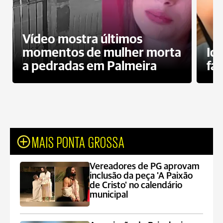
Vídeo mostra últimos
momentos de mulher morta
Id
a pedradas em Palmeira
fa
MAIS PONTA GROSSA
Vereadores de PG aprovam
inclusão da peça 'A Paixão
de Cristo' no calendário
municipal