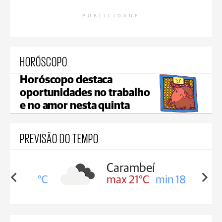
PUBLICIDADE
HORÓSCOPO
Horóscopo destaca
oportunidades no trabalho
e no amor nesta quinta
PREVISÃO DO TEMPO
Carambeí
in 19°C
max 21°C
min 18°C