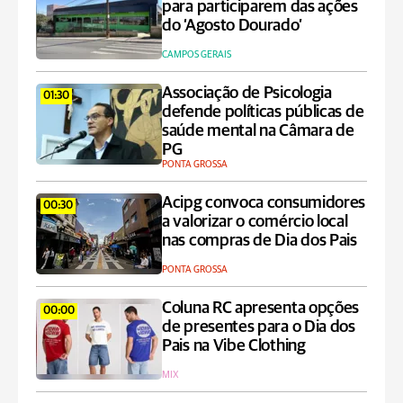
para participarem das ações
do ‘Agosto Dourado’
CAMPOS GERAIS
Associação de Psicologia
01:30
defende políticas públicas de
saúde mental na Câmara de
PG
PONTA GROSSA
Acipg convoca consumidores
00:30
a valorizar o comércio local
nas compras de Dia dos Pais
PONTA GROSSA
Coluna RC apresenta opções
00:00
de presentes para o Dia dos
Pais na Vibe Clothing
MIX