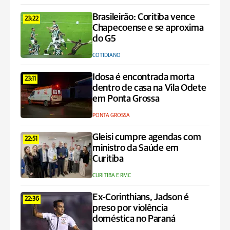
Brasileirão: Coritiba vence
23:22
Chapecoense e se aproxima
do G5
COTIDIANO
Idosa é encontrada morta
23:11
dentro de casa na Vila Odete
em Ponta Grossa
PONTA GROSSA
Gleisi cumpre agendas com
22:51
ministro da Saúde em
Curitiba
CURITIBA E RMC
Ex-Corinthians, Jadson é
22:36
preso por violência
doméstica no Paraná