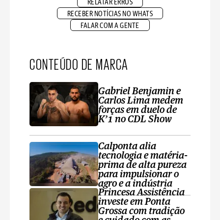
RELATAR ERROS
RECEBER NOTÍCIAS NO WHATS
FALAR COM A GENTE
CONTEÚDO DE MARCA
Gabriel Benjamin e
Carlos Lima medem
forças em duelo de
K’1 no CDL Show
Calponta alia
tecnologia e matéria-
prima de alta pureza
para impulsionar o
agro e a indústria
Princesa Assistência
investe em Ponta
Grossa com tradição