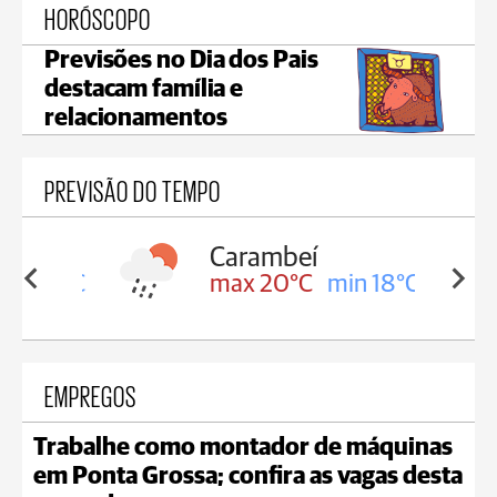
HORÓSCOPO
Previsões no Dia dos Pais
destacam família e
relacionamentos
PREVISÃO DO TEMPO
Carambeí
in 18°C
max 20°C
min 18°C
EMPREGOS
Trabalhe como montador de máquinas
em Ponta Grossa; confira as vagas desta