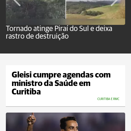
Tornado atinge Piraí do Sul e deixa
H
rastro de destruição
C
m
Gleisi cumpre agendas com
ministro da Saúde em
Curitiba
CURITIBA E RMC