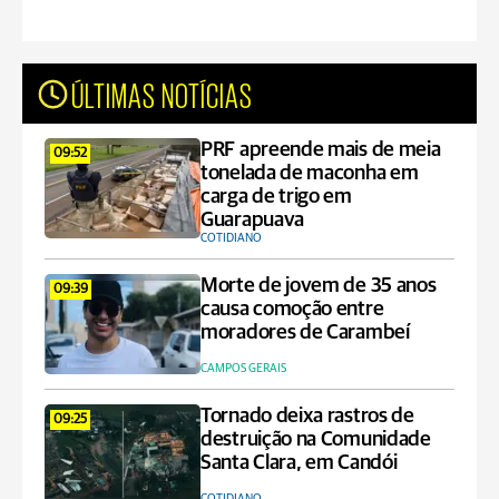
ÚLTIMAS NOTÍCIAS
PRF apreende mais de meia
09:52
tonelada de maconha em
carga de trigo em
Guarapuava
COTIDIANO
Morte de jovem de 35 anos
09:39
causa comoção entre
moradores de Carambeí
CAMPOS GERAIS
Tornado deixa rastros de
09:25
destruição na Comunidade
Santa Clara, em Candói
COTIDIANO