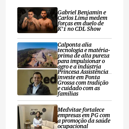
Gabriel Benjamin e
Carlos Lima medem
forças em duelo de
K’1 no CDL Show
Calponta alia
tecnologia e matéria-
prima de alta pureza
para impulsionar o
agro e a indústria
Princesa Assistência
investe em Ponta
Grossa com tradição
e cuidado com as
famílias
Medvitae fortalece
empresas em PG com
a promoção da saúde
ocupacional