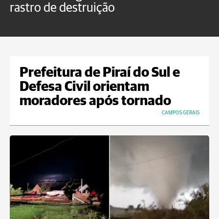
rastro de destruição
C
m
Prefeitura de Piraí do Sul e
Defesa Civil orientam
moradores após tornado
CAMPOS GERAIS