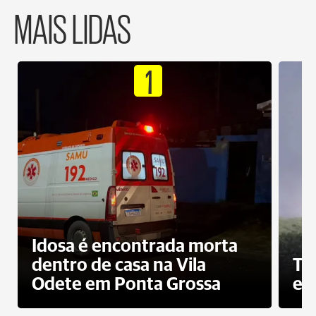
MAIS LIDAS
1
Idosa é encontrada morta
dentro de casa na Vila
To
Odete em Ponta Grossa
e 