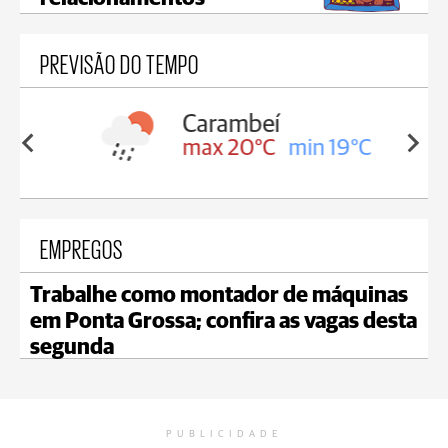
PREVISÃO DO TEMPO
Carambeí
in 19°C
max 20°C
min 19°C
EMPREGOS
Trabalhe como montador de máquinas
em Ponta Grossa; confira as vagas desta
segunda
PUBLICIDADE