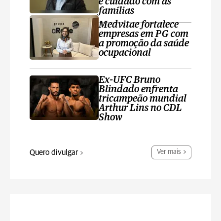
e cuidado com as
famílias
Medvitae fortalece
empresas em PG com
a promoção da saúde
ocupacional
Ex-UFC Bruno
Blindado enfrenta
tricampeão mundial
Arthur Lins no CDL
Show
Quero divulgar
Ver mais