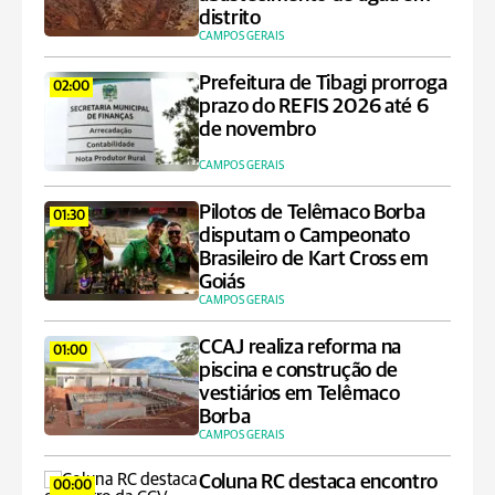
distrito
CAMPOS GERAIS
Prefeitura de Tibagi prorroga
02:00
prazo do REFIS 2026 até 6
de novembro
CAMPOS GERAIS
Pilotos de Telêmaco Borba
01:30
disputam o Campeonato
Brasileiro de Kart Cross em
Goiás
CAMPOS GERAIS
CCAJ realiza reforma na
01:00
piscina e construção de
vestiários em Telêmaco
Borba
CAMPOS GERAIS
Coluna RC destaca encontro
00:00