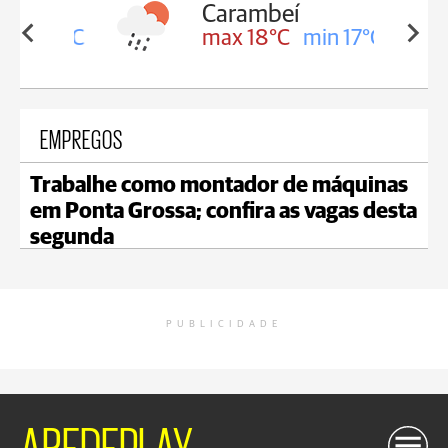
Carambeí
in 18°C
max 18°C
min 17°C
EMPREGOS
Trabalhe como montador de máquinas
em Ponta Grossa; confira as vagas desta
segunda
PUBLICIDADE
AREDEPLAY