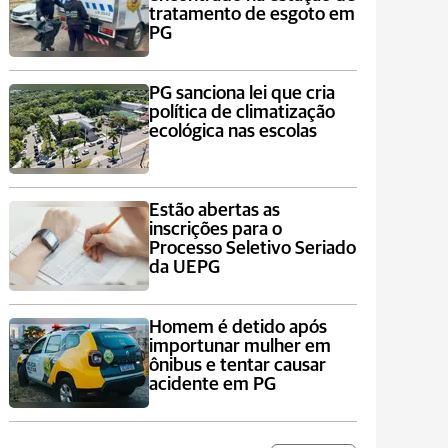
tratamento de esgoto em
PG
PG sanciona lei que cria
política de climatização
ecológica nas escolas
Estão abertas as
inscrições para o
Processo Seletivo Seriado
da UEPG
Homem é detido após
importunar mulher em
ônibus e tentar causar
acidente em PG