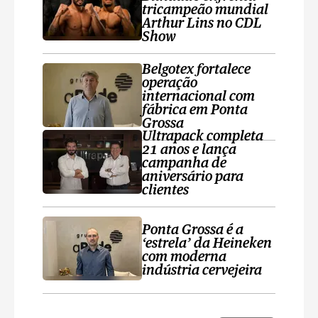
tricampeão mundial
Arthur Lins no CDL
Show
Belgotex fortalece
operação
internacional com
fábrica em Ponta
Grossa
Ultrapack completa
21 anos e lança
campanha de
aniversário para
clientes
Ponta Grossa é a
‘estrela’ da Heineken
com moderna
indústria cervejeira