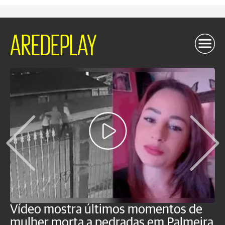
AREDEPLAY
Vídeo mostra últimos momentos de
"
mulher morta a pedradas em Palmeira
c