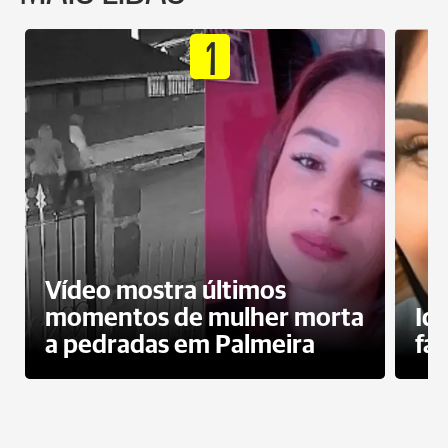
1
Vídeo mostra últimos
momentos de mulher morta
Id
a pedradas em Palmeira
fa