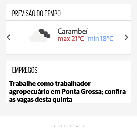
PREVISÃO DO TEMPO
Carambeí
in 19°C
max 21°C
min 18°C
EMPREGOS
Trabalhe como trabalhador
agropecuário em Ponta Grossa; confira
as vagas desta quinta
PUBLICIDADE