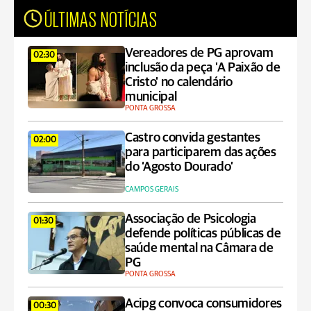
ÚLTIMAS NOTÍCIAS
Vereadores de PG aprovam
02:30
inclusão da peça 'A Paixão de
Cristo' no calendário
municipal
PONTA GROSSA
Castro convida gestantes
02:00
para participarem das ações
do ‘Agosto Dourado’
CAMPOS GERAIS
Associação de Psicologia
01:30
defende políticas públicas de
saúde mental na Câmara de
PG
PONTA GROSSA
Acipg convoca consumidores
00:30