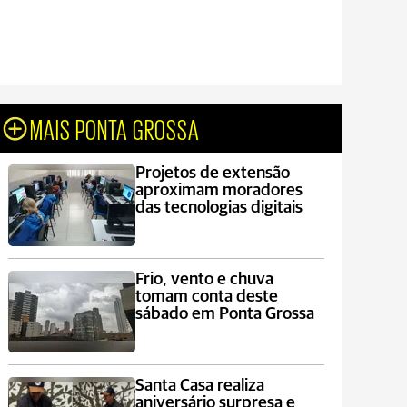
MAIS PONTA GROSSA
Projetos de extensão
aproximam moradores
das tecnologias digitais
Frio, vento e chuva
tomam conta deste
sábado em Ponta Grossa
Santa Casa realiza
aniversário surpresa e