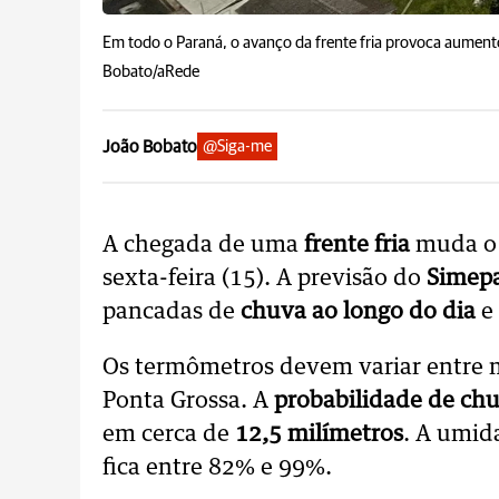
Em todo o Paraná, o avanço da frente fria provoca aument
Bobato/aRede
João Bobato
@Siga-me
A chegada de uma
frente fria
muda o
sexta-feira (15). A previsão do
Simep
pancadas de
chuva ao longo do dia
e 
Os termômetros devem variar entre
Ponta Grossa. A
probabilidade de ch
em cerca de
12,5 milímetros
. A umid
fica entre 82% e 99%.