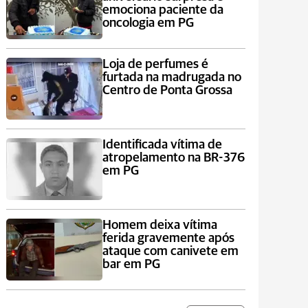
emociona paciente da
oncologia em PG
Loja de perfumes é
furtada na madrugada no
Centro de Ponta Grossa
Identificada vítima de
atropelamento na BR-376
em PG
Homem deixa vítima
ferida gravemente após
ataque com canivete em
bar em PG