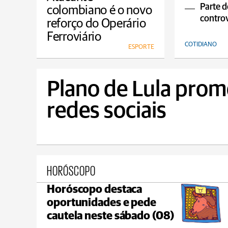
Parte d
colombiano é o novo
controv
reforço do Operário
Ferroviário
COTIDIANO
ESPORTE
Plano de Lula prom
redes sociais
HORÓSCOPO
Horóscopo destaca
Castro
oportunidades e pede
C
max 21°C
min 18°C
cautela neste sábado (08)