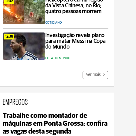
12:48
da Vista Chinesa, no Rio;
quatro pessoas morrem
COTIDIANO
Investigação revela plano
12:38
para matar Messi na Copa
do Mundo
COPA DO MUNDO
Ver mais
EMPREGOS
Trabalhe como montador de
Jaguariaíva
máquinas em Ponta Grossa; confira
max 20°C
min 18°C
as vagas desta segunda