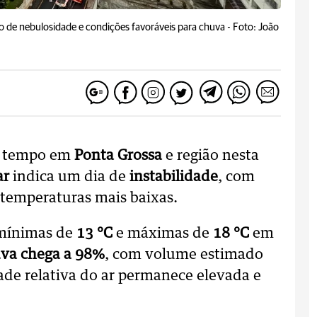
o de nebulosidade e condições favoráveis para chuva -
Foto: João
 tempo em
Ponta Grossa
e região nesta
ar
indica um dia de
instabilidade
, com
temperaturas mais baixas.
 mínimas de
13 °C
e máximas de
18 °C
em
uva chega a 98%
, com volume estimado
ade relativa do ar permanece elevada e