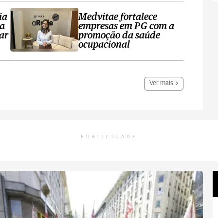
ia
Medvitae fortalece
ta
empresas em PG com a
ar
promoção da saúde
ocupacional
Ver mais
PUBLICIDADE