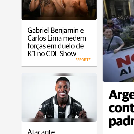
Gabriel Benjamin e
Carlos Lima medem
forças em duelo de
K’1 no CDL Show
ESPORTE
Arge
cont
padr
Atacante