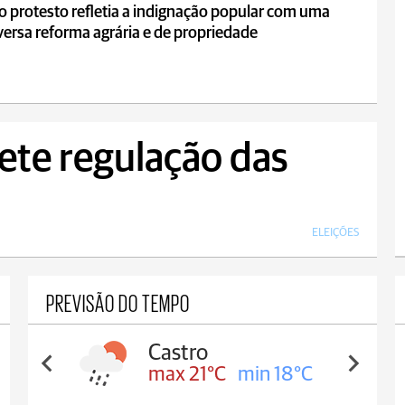
o protesto refletia a indignação popular com uma
ersa reforma agrária e de propriedade
ete regulação das
ELEIÇÕES
PREVISÃO DO TEMPO
Carambeí
max 20°C
min 18°C