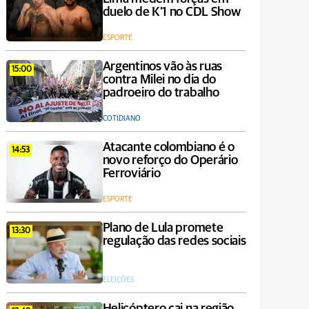
duelo de K’1 no CDL Show
ESPORTE
Argentinos vão às ruas
15:00
contra Milei no dia do
padroeiro do trabalho
COTIDIANO
Atacante colombiano é o
14:53
novo reforço do Operário
Ferroviário
ESPORTE
Plano de Lula promete
13:30
regulação das redes sociais
ELEIÇÕES
Helicóptero cai na região