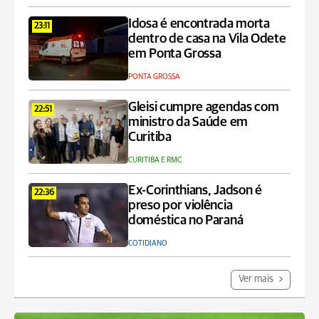
Idosa é encontrada morta
23:11
dentro de casa na Vila Odete
em Ponta Grossa
PONTA GROSSA
Gleisi cumpre agendas com
22:51
ministro da Saúde em
Curitiba
CURITIBA E RMC
Ex-Corinthians, Jadson é
22:36
preso por violência
doméstica no Paraná
COTIDIANO
Ver mais