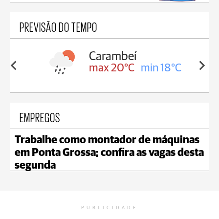
PREVISÃO DO TEMPO
Carambeí
in 18°C
max 20°C
min 18°C
EMPREGOS
Trabalhe como montador de máquinas
em Ponta Grossa; confira as vagas desta
segunda
PUBLICIDADE