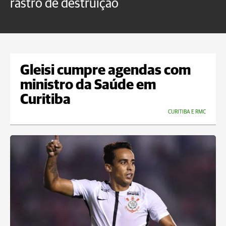
rastro de destruição
C
m
Gleisi cumpre agendas com
ministro da Saúde em
Curitiba
CURITIBA E RMC