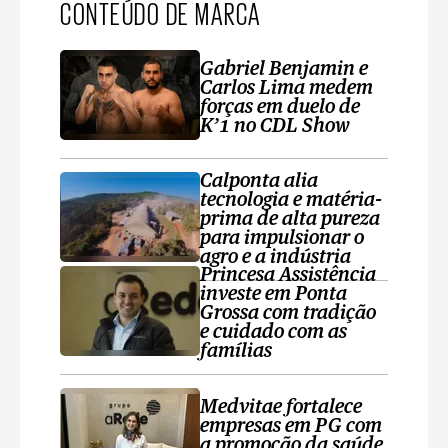
CONTEÚDO DE MARCA
Gabriel Benjamin e
Carlos Lima medem
forças em duelo de
K’1 no CDL Show
Calponta alia
tecnologia e matéria-
prima de alta pureza
para impulsionar o
agro e a indústria
Princesa Assistência
investe em Ponta
Grossa com tradição
e cuidado com as
famílias
Medvitae fortalece
empresas em PG com
a promoção da saúde