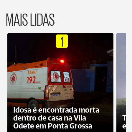
MAIS LIDAS
1
Idosa é encontrada morta
dentro de casa na Vila
To
Odete em Ponta Grossa
e 