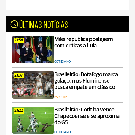
ÚLTIMAS NOTÍCIAS
Milei republica postagem
23:56
com críticas a Lula
COTIDIANO
Brasileirão: Botafogo marca
23:37
golaço, mas Fluminense
busca empate em clássico
ESPORTE
Brasileirão: Coritiba vence
23:22
Chapecoense e se aproxima
do G5
COTIDIANO