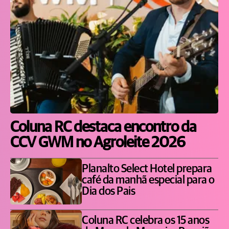
Coluna RC destaca encontro da
CCV GWM no Agroleite 2026
Planalto Select Hotel prepara
café da manhã especial para o
Dia dos Pais
Coluna RC celebra os 15 anos