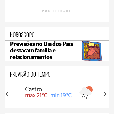
PUBLICIDADE
HORÓSCOPO
Previsões no Dia dos Pais
destacam família e
relacionamentos
PREVISÃO DO TEMPO
Carambeí
in 19°C
max 20°C
min 19°C