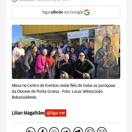
Siga
aRede
no Google
Missa no Centro de Eventos reúne fiéis de todas as paróquias
da Diocese de Ponta Grossa -
Foto: Lucas Veloso/João
Bobato/aRede.
Lilian Magalhães
@Siga-me