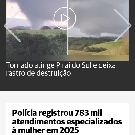
Tornado atinge Piraí do Sul e deixa
H
rastro de destruição
C
m
Polícia registrou 783 mil
atendimentos especializados
à mulher em 2025