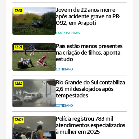
Jovem de 22 anos morre
12:31
após acidente grave na PR-
092, em Arapoti
CAMPOS GERAIS
Pais estão menos presentes
12:21
na criação de filhos, aponta
estudo
COTIDIANO
Rio Grande do Sul contabiliza
12:12
2,6 mil desalojados após
tempestades
COTIDIANO
Polícia registrou 783 mil
12:07
atendimentos especializados
à mulher em 2025