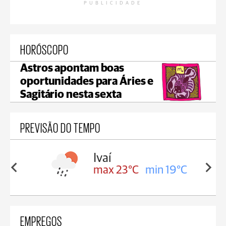
PUBLICIDADE
HORÓSCOPO
Astros apontam boas
oportunidades para Áries e
Sagitário nesta sexta
PREVISÃO DO TEMPO
lis
Ivaí
in 17°C
max 23°C
min 19°C
EMPREGOS