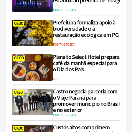
estadual ao prefeito de Tibagi
CAMPOS GERAIS
Prefeitura formaliza apoio à
02:30
biodiversidade e à
restauração ecológica em PG
PONTA GROSSA
Planalto Select Hotel prepara
02:00
café da manhã especial para
o Dia dos Pais
MIX
Castro negocia parceria com
01:30
o Viaje Paraná para
promover município no Brasil
e no exterior
CAMPOS GERAIS
Custos altos comprimem
01:00