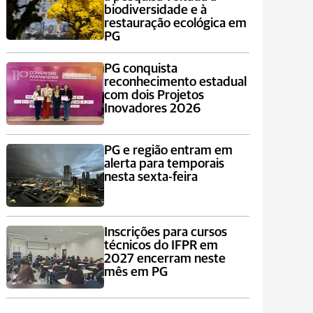
biodiversidade e à
restauração ecológica em
PG
PG conquista
reconhecimento estadual
com dois Projetos
Inovadores 2026
PG e região entram em
alerta para temporais
nesta sexta-feira
Inscrições para cursos
técnicos do IFPR em
2027 encerram neste
mês em PG