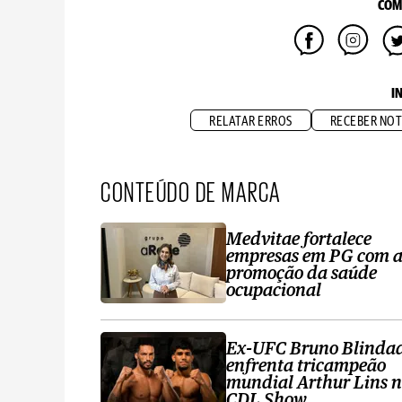
COM
I
RELATAR ERROS
RECEBER NOT
CONTEÚDO DE MARCA
Medvitae fortalece
empresas em PG com 
promoção da saúde
ocupacional
Ex-UFC Bruno Blinda
enfrenta tricampeão
mundial Arthur Lins 
CDL Show