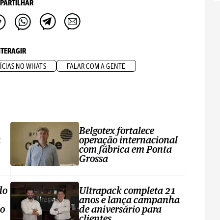
PARTILHAR
NTERAGIR
ÍCIAS NO WHATS
FALAR COM A GENTE
Belgotex fortalece
a
operação internacional
com fábrica em Ponta
Grossa
do
Ultrapack completa 21
anos e lança campanha
no
de aniversário para
clientes