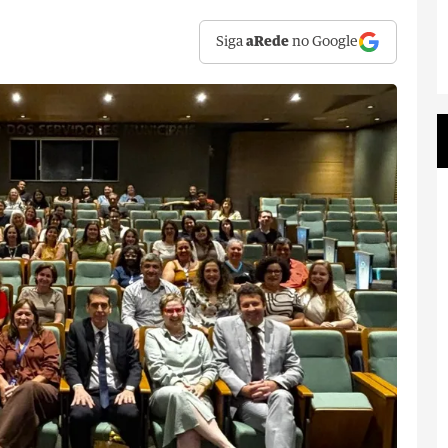
Siga
aRede
no Google