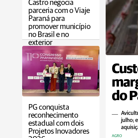
Castro negocia
parceria com o Viaje
Paraná para
promover município
no Brasil e no
exterior
CAMPOS GERAIS
Cust
marg
do P
PG conquista
Avicul
reconhecimento
julho; 
estadual com dois
aquisiç
Projetos Inovadores
AGRO