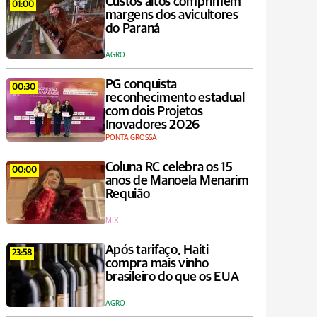
Custos altos comprimem
01:00
margens dos avicultores
do Paraná
AGRO
PG conquista
00:30
reconhecimento estadual
com dois Projetos
Inovadores 2026
PONTA GROSSA
Coluna RC celebra os 15
00:00
anos de Manoela Menarim
Requião
MIX
Após tarifaço, Haiti
23:58
compra mais vinho
brasileiro do que os EUA
AGRO