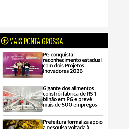
MAIS PONTA GROSSA
PG conquista
reconhecimento estadual
com dois Projetos
Inovadores 2026
Gigante dos alimentos
constrói fábrica de RS 1
bilhão em PG e prevê
mais de 500 empregos
Prefeitura formaliza apoio
a pesquisa voltada à