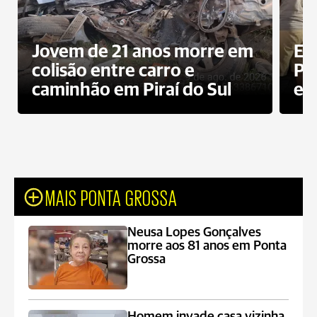
Jovem de 21 anos morre em
Ex
colisão entre carro e
Pe
caminhão em Piraí do Sul
en
MAIS PONTA GROSSA
Neusa Lopes Gonçalves
morre aos 81 anos em Ponta
Grossa
Homem invade casa vizinha