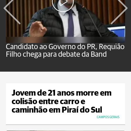
Candidato ao Governo do PR, Requião
S
Filho chega para debate da Band
p
B
Jovem de 21 anos morre em
colisão entre carro e
caminhão em Piraí do Sul
CAMPOS GERAIS