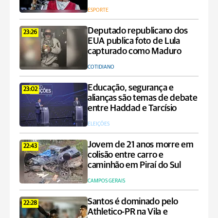
ESPORTE
Deputado republicano dos
23:26
EUA publica foto de Lula
capturado como Maduro
COTIDIANO
Educação, segurança e
23:02
alianças são temas de debate
entre Haddad e Tarcísio
ELEIÇÕES
Jovem de 21 anos morre em
22:43
colisão entre carro e
caminhão em Piraí do Sul
CAMPOS GERAIS
Santos é dominado pelo
22:28
Athletico-PR na Vila e