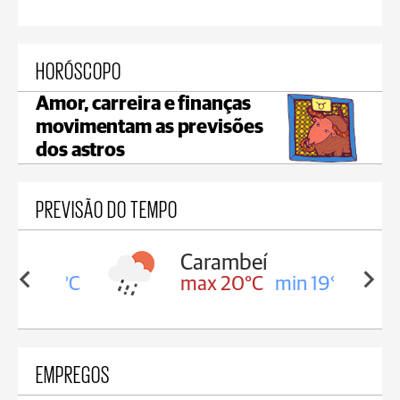
HORÓSCOPO
Amor, carreira e finanças
movimentam as previsões
dos astros
PREVISÃO DO TEMPO
Carambeí
in 19°C
max 20°C
min 19°C
EMPREGOS