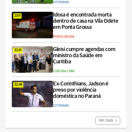
COTIDIANO
Idosa é encontrada morta
23:11
dentro de casa na Vila Odete
em Ponta Grossa
PONTA GROSSA
Gleisi cumpre agendas com
22:51
ministro da Saúde em
Curitiba
CURITIBA E RMC
Ex-Corinthians, Jadson é
22:36
preso por violência
doméstica no Paraná
COTIDIANO
Ver mais