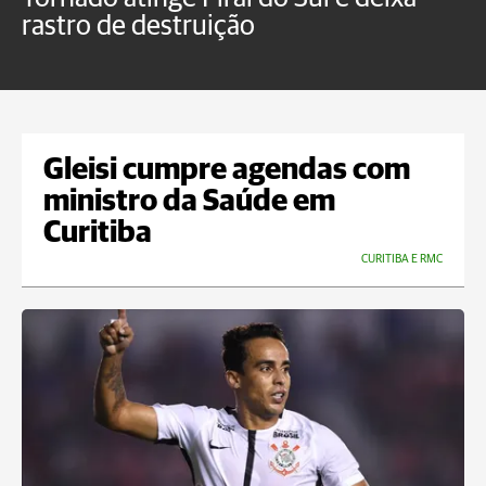
rastro de destruição
C
m
Gleisi cumpre agendas com
ministro da Saúde em
Curitiba
CURITIBA E RMC