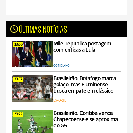
ÚLTIMAS NOTÍCIAS
Milei republica postagem
23:56
com críticas a Lula
COTIDIANO
Brasileirão: Botafogo marca
23:37
golaço, mas Fluminense
busca empate em clássico
ESPORTE
Brasileirão: Coritiba vence
23:22
Chapecoense e se aproxima
do G5