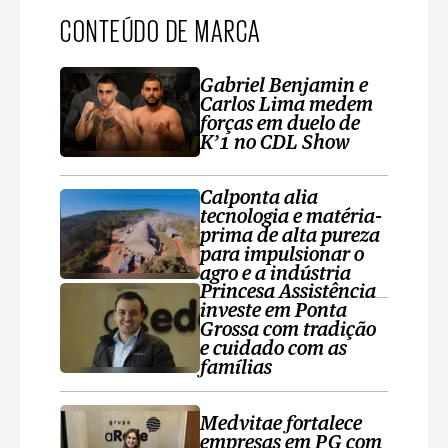
CONTEÚDO DE MARCA
Gabriel Benjamin e
Carlos Lima medem
forças em duelo de
K’1 no CDL Show
Calponta alia
tecnologia e matéria-
prima de alta pureza
para impulsionar o
agro e a indústria
Princesa Assistência
investe em Ponta
Grossa com tradição
e cuidado com as
famílias
Medvitae fortalece
empresas em PG com