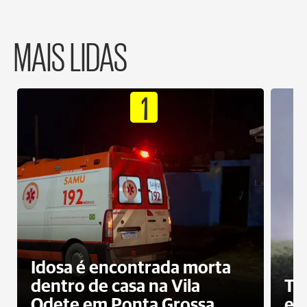
MAIS LIDAS
1
Idosa é encontrada morta
dentro de casa na Vila
To
Odete em Ponta Grossa
e 