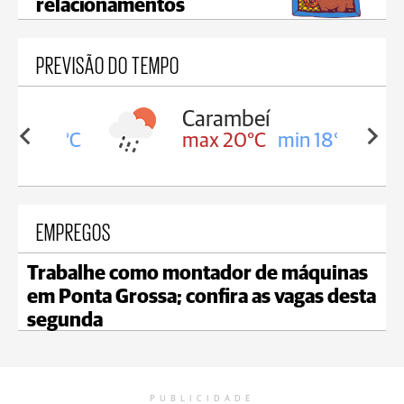
relacionamentos
PREVISÃO DO TEMPO
Carambeí
in 18°C
max 20°C
min 18°C
EMPREGOS
Trabalhe como montador de máquinas
em Ponta Grossa; confira as vagas desta
segunda
PUBLICIDADE