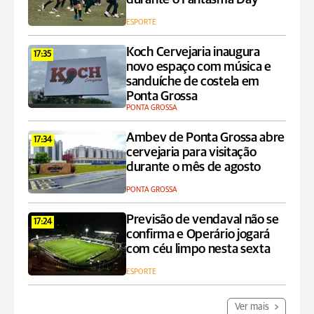
ESPORTE
Koch Cervejaria inaugura
17:35
novo espaço com música e
sanduíche de costela em
Ponta Grossa
PONTA GROSSA
Ambev de Ponta Grossa abre
17:34
cervejaria para visitação
durante o mês de agosto
PONTA GROSSA
Previsão de vendaval não se
17:24
confirma e Operário jogará
com céu limpo nesta sexta
ESPORTE
Ver mais