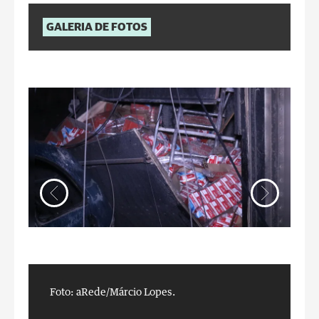
GALERIA DE FOTOS
Foto: aRede/Márcio Lopes.
F