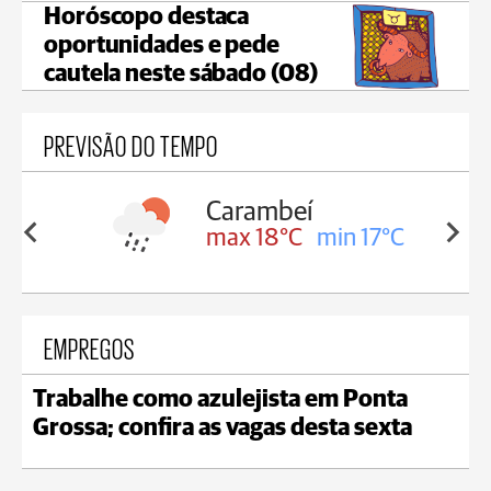
Horóscopo destaca
oportunidades e pede
cautela neste sábado (08)
PREVISÃO DO TEMPO
arambeí
Jaguariaíva
ax 18°C
min 17°C
max 19°C
min 18
EMPREGOS
Trabalhe como azulejista em Ponta
Grossa; confira as vagas desta sexta