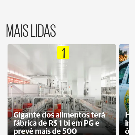
MAIS LIDAS
1
Gigante dos alimentos terá
Ho
fábrica de R$ 1 bi em PG e
im
prevê mais de 500
ôn