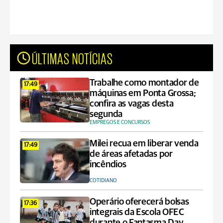
ÚLTIMAS NOTÍCIAS
Trabalhe como montador de
17:49
máquinas em Ponta Grossa;
confira as vagas desta
segunda
EMPREGOS E CONCURSOS
Milei recua em liberar venda
17:49
de áreas afetadas por
incêndios
COTIDIANO
Operário oferecerá bolsas
17:36
integrais da Escola OFEC
durante o Fantasma Day