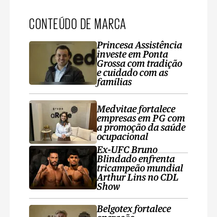
CONTEÚDO DE MARCA
Princesa Assistência
investe em Ponta
Grossa com tradição
e cuidado com as
famílias
Medvitae fortalece
empresas em PG com
a promoção da saúde
ocupacional
Ex-UFC Bruno
Blindado enfrenta
tricampeão mundial
Arthur Lins no CDL
Show
Belgotex fortalece