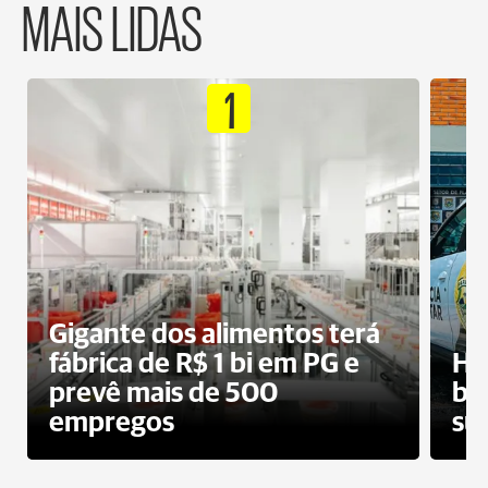
MAIS LIDAS
1
Gigante dos alimentos terá
fábrica de R$ 1 bi em PG e
Ho
prevê mais de 500
bo
empregos
su