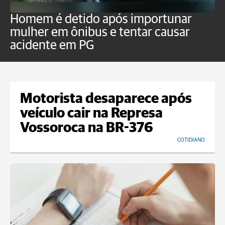
Homem é detido após importunar
P
mulher em ônibus e tentar causar
p
acidente em PG
Motorista desaparece após
veículo cair na Represa
Vossoroca na BR-376
COTIDIANO