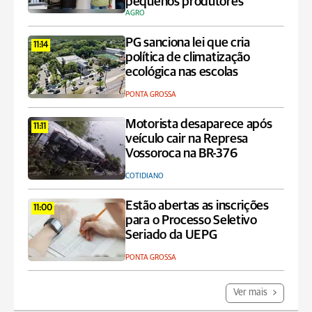
pequenos produtores
AGRO
PG sanciona lei que cria
11:14
política de climatização
ecológica nas escolas
PONTA GROSSA
Motorista desaparece após
11:11
veículo cair na Represa
Vossoroca na BR-376
COTIDIANO
Estão abertas as inscrições
11:00
para o Processo Seletivo
Seriado da UEPG
PONTA GROSSA
Ver mais