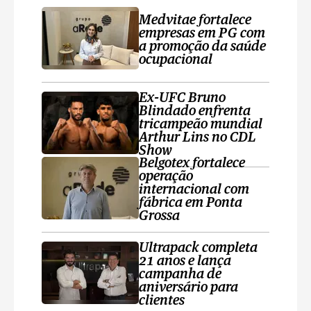
Medvitae fortalece
empresas em PG com
a promoção da saúde
ocupacional
Ex-UFC Bruno
Blindado enfrenta
tricampeão mundial
Arthur Lins no CDL
Show
Belgotex fortalece
operação
internacional com
fábrica em Ponta
Grossa
Ultrapack completa
21 anos e lança
campanha de
aniversário para
clientes