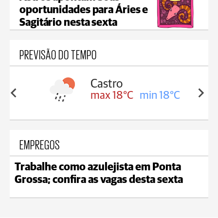
oportunidades para Áries e
Sagitário nesta sexta
PREVISÃO DO TEMPO
ssa
Castro
in 17°C
max 18°C
min 18°C
EMPREGOS
Trabalhe como azulejista em Ponta
Grossa; confira as vagas desta sexta