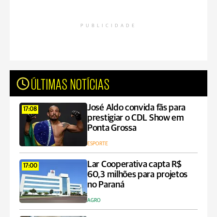
PUBLICIDADE
ÚLTIMAS NOTÍCIAS
José Aldo convida fãs para
17:08
prestigiar o CDL Show em
Ponta Grossa
ESPORTE
Lar Cooperativa capta R$
17:00
60,3 milhões para projetos
no Paraná
AGRO