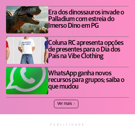
Era dos dinossauros invade o
Palladium com estreia do
Imerso Dino em PG
Coluna RC apresenta opções
de presentes para o Dia dos
Pais na Vibe Clothing
WhatsApp ganha novos
recursos para grupos; saiba o
que mudou
Ver mais
PUBLICIDADE