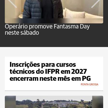
Operário promove Fantasma Day
R
neste sábado
c
Inscrições para cursos
técnicos do IFPR em 2027
encerram neste mês em PG
PONTA GROSSA