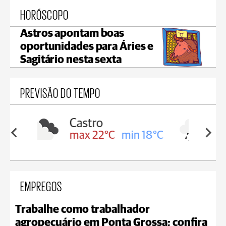
HORÓSCOPO
Astros apontam boas
oportunidades para Áries e
Sagitário nesta sexta
PREVISÃO DO TEMPO
Carambeí
in 18°C
max 21°C
min 18°C
EMPREGOS
Trabalhe como trabalhador
agropecuário em Ponta Grossa; confira