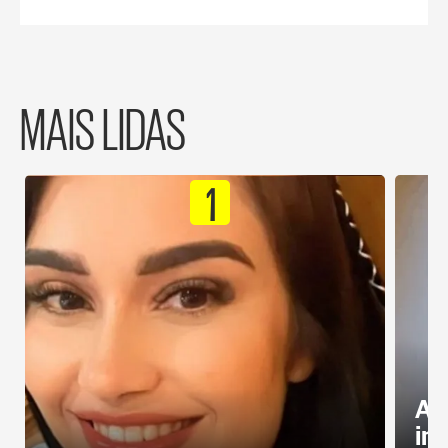
MAIS LIDAS
1
Al
in