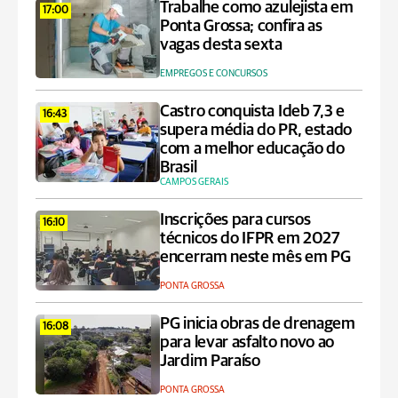
Trabalhe como azulejista em
17:00
Ponta Grossa; confira as
vagas desta sexta
EMPREGOS E CONCURSOS
Castro conquista Ideb 7,3 e
16:43
supera média do PR, estado
com a melhor educação do
Brasil
CAMPOS GERAIS
Inscrições para cursos
16:10
técnicos do IFPR em 2027
encerram neste mês em PG
PONTA GROSSA
PG inicia obras de drenagem
16:08
para levar asfalto novo ao
Jardim Paraíso
PONTA GROSSA