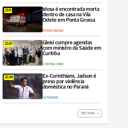
Idosa é encontrada morta
23:11
dentro de casa na Vila
Odete em Ponta Grossa
PONTA GROSSA
Gleisi cumpre agendas
22:51
com ministro da Saúde em
Curitiba
CURITIBA E RMC
Ex-Corinthians, Jadson é
22:36
preso por violência
doméstica no Paraná
COTIDIANO
Ver mais